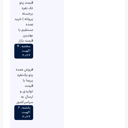
قیمت پتو
تک نفره
برجسته
پروانه | خرید
عمده
مستقیم با
بهترین
قیمت بازار
سه‌شنبه , 4
آگوست
2026
فروش عمده
پتو یک‌نفره
پریما با
قیمت
تولیدی و
ارسال به
سراسر کشور
یکشنبه , 2
آگوست
2026