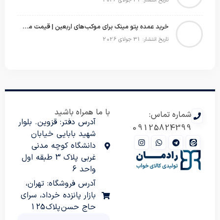
تاریخ انتشار: 31 جولای 2026
خرید عمده پتو مینک برای موکب‌های اربعین | قیمت مناسب و ارسال سریع
تاریخ انتشار: 31 جولای 2026
با ما همراه باشید
شماره تماس:
آدرس دفتر: قزوین. بلوار
09125824399
شهید بابایی خیابان
دانشگاه کوچه مدنی
غربی پلاک 3 طبقه اول
واحد 6
آدرس فروشگاه: تهران،
بازار پانزده خرداد، سرای
حاج حسن پلاک 125