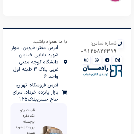
با ما همراه باشید
شماره تماس:
آدرس دفتر: قزوین. بلوار
09125824399
شهید بابایی خیابان
دانشگاه کوچه مدنی
غربی پلاک 3 طبقه اول
واحد 6
آدرس فروشگاه: تهران،
بازار پانزده خرداد، سرای
حاج حسن پلاک 125
قیمت پتو
تک نفره
برجسته
پروانه | خرید
عمده