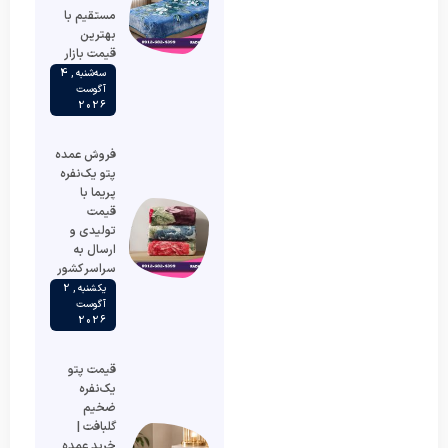
مستقیم با
بهترین
قیمت بازار
سه‌شنبه , 4
آگوست
2026
فروش عمده
پتو یک‌نفره
پریما با
قیمت
تولیدی و
ارسال به
سراسر کشور
یکشنبه , 2
آگوست
2026
قیمت پتو
یک‌نفره
ضخیم
گلبافت |
خرید عمده