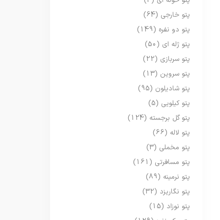
پتو حوله ای
(3)
پتو خارجی
(64)
پتو دو نفره
(149)
پتو ژله ای
(50)
پتو سربازی
(22)
پتو سروین
(13)
پتو شادیلون
(95)
پتو کیلویی
(5)
پتو گل برجسته
(124)
پتو لاله
(66)
پتو مخملی
(3)
پتو مسافرتی
(161)
پتو نرمینه
(89)
پتو نگاریزد
(32)
پتو نوزاد
(15)