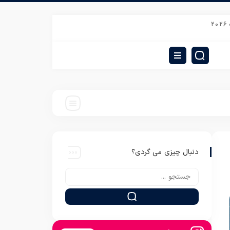
بهترین قیمت تشک برقی بهتاب مدل b640
قیمت پتو ژله ای تک نفره خارجی
ت
دنبال چیزی می گردی؟