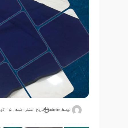
توسط :
admin
تاریخ انتشار : شنبه , 15 آگوست 2020