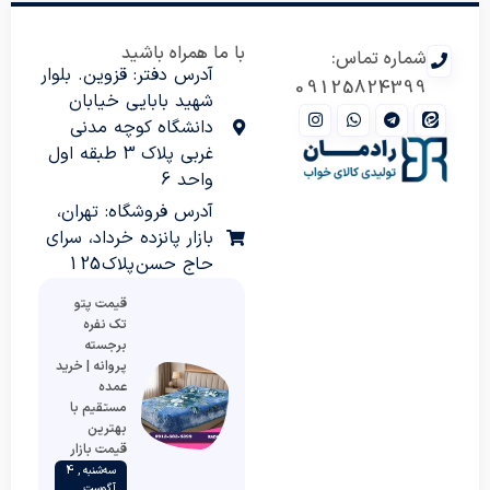
با ما همراه باشید
شماره تماس:
آدرس دفتر: قزوین. بلوار
09125824399
شهید بابایی خیابان
دانشگاه کوچه مدنی
غربی پلاک 3 طبقه اول
واحد 6
آدرس فروشگاه: تهران،
بازار پانزده خرداد، سرای
حاج حسن پلاک 125
قیمت پتو
تک نفره
برجسته
پروانه | خرید
عمده
مستقیم با
بهترین
قیمت بازار
سه‌شنبه , 4
آگوست