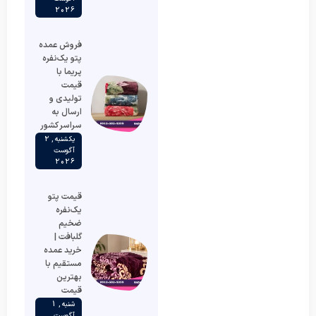
2026
فروش عمده
پتو یک‌نفره
پریما با
قیمت
تولیدی و
ارسال به
سراسر کشور
یکشنبه , 2
آگوست
2026
قیمت پتو
یک‌نفره
ضخیم
گلبافت |
خرید عمده
مستقیم با
بهترین
قیمت
شنبه , 1
آگوست