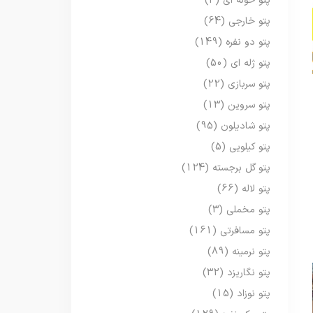
پتو حوله ای
(3)
پتو خارجی
(64)
پتو دو نفره
(149)
پتو ژله ای
(50)
پتو سربازی
(22)
پتو سروین
(13)
پتو شادیلون
(95)
پتو کیلویی
(5)
پتو گل برجسته
(124)
پتو لاله
(66)
پتو مخملی
(3)
پتو مسافرتی
(161)
پتو نرمینه
(89)
پتو نگاریزد
(32)
پتو نوزاد
(15)