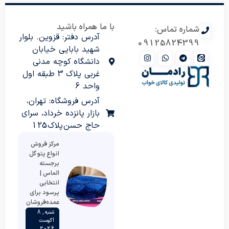
با ما همراه باشید
شماره تماس:
آدرس دفتر: قزوین. بلوار
09125824399
شهید بابایی خیابان
دانشگاه کوچه مدنی
غربی پلاک 3 طبقه اول
واحد 6
آدرس فروشگاه: تهران،
بازار پانزده خرداد، سرای
حاج حسن پلاک 125
مرکز فروش
انواع پتو گل
برجسته
الماس |
انتخابی
پرسود برای
عمده‌فروشان
شنبه , 8
آگوست
2026