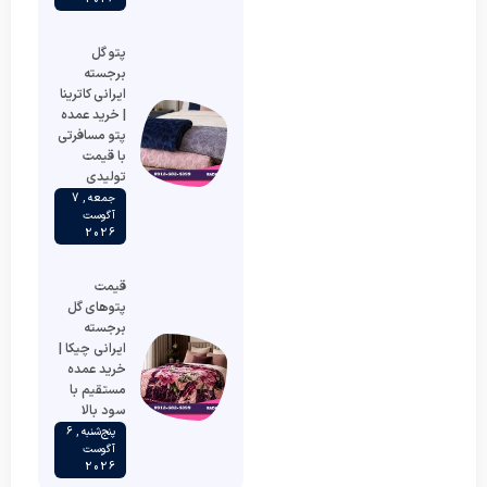
پتو گل
برجسته
ایرانی کاترینا
| خرید عمده
پتو مسافرتی
با قیمت
تولیدی
جمعه , 7
آگوست
2026
قیمت
پتوهای گل
برجسته
ایرانی چیکا |
خرید عمده
مستقیم با
سود بالا
پنج‌شنبه , 6
آگوست
2026