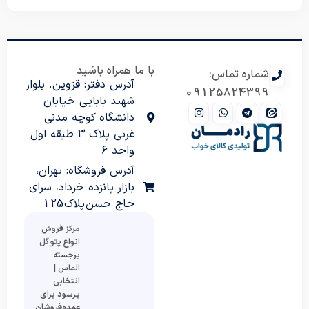
با ما همراه باشید
شماره تماس:
آدرس دفتر: قزوین. بلوار
09125824399
شهید بابایی خیابان
دانشگاه کوچه مدنی
غربی پلاک 3 طبقه اول
واحد 6
آدرس فروشگاه: تهران،
بازار پانزده خرداد، سرای
حاج حسن پلاک 125
مرکز فروش
انواع پتو گل
برجسته
الماس |
انتخابی
پرسود برای
عمده‌فروشان