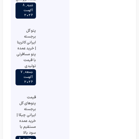
شنبه , 8
آگوست
2026
پتو گل
برجسته
ایرانی کاترینا
| خرید عمده
پتو مسافرتی
با قیمت
تولیدی
جمعه , 7
آگوست
2026
قیمت
پتوهای گل
برجسته
ایرانی چیکا |
خرید عمده
مستقیم با
سود بالا
پنج‌شنبه , 6