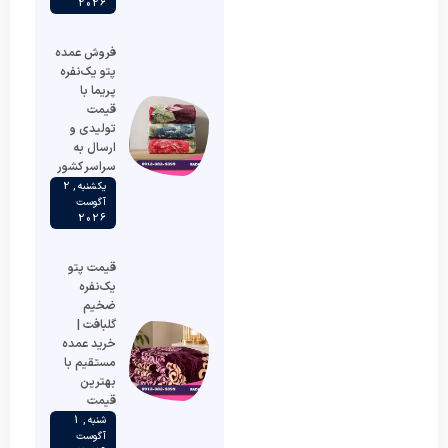
2026
فروش عمده
پتو یک‌نفره
پریما با
قیمت
تولیدی و
ارسال به
سراسر کشور
یکشنبه , 2
آگوست
2026
قیمت پتو
یک‌نفره
ضخیم
گلبافت |
خرید عمده
مستقیم با
بهترین
قیمت
شنبه , 1
آگوست