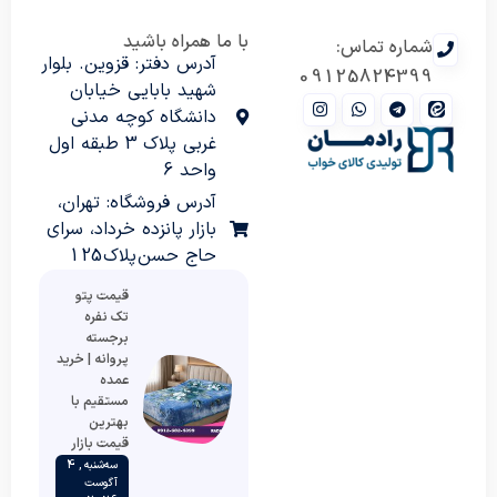
با ما همراه باشید
شماره تماس:
آدرس دفتر: قزوین. بلوار
09125824399
شهید بابایی خیابان
دانشگاه کوچه مدنی
غربی پلاک 3 طبقه اول
واحد 6
آدرس فروشگاه: تهران،
بازار پانزده خرداد، سرای
حاج حسن پلاک 125
قیمت پتو
تک نفره
برجسته
پروانه | خرید
عمده
مستقیم با
بهترین
قیمت بازار
سه‌شنبه , 4
آگوست