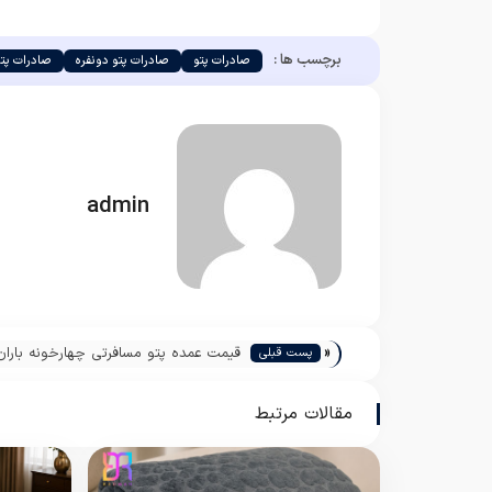
برچسب ها :
صادرات پتو
صادرات پتو دونفره
صادرات پت
admin
«
قیمت عمده پتو مسافرتی چهارخونه باران
پست قبلی
مقالات مرتبط