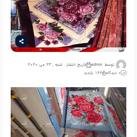
توسط :
admin
تاریخ انتشار : شنبه , 23 می 2020
0 دیدگاه
162 بازدید