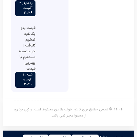
یکشنبه , 2
آگوست
2026
قیمت پتو
یک‌نفره
ضخیم
گلبافت |
خرید عمده
مستقیم با
بهترین
قیمت
شنبه , 1
آگوست
2026
1404 © تمامی حقوق برای کالای خواب رادمان محفوظ است. و کپی برداری
از محتوا مجاز نمی باشد.