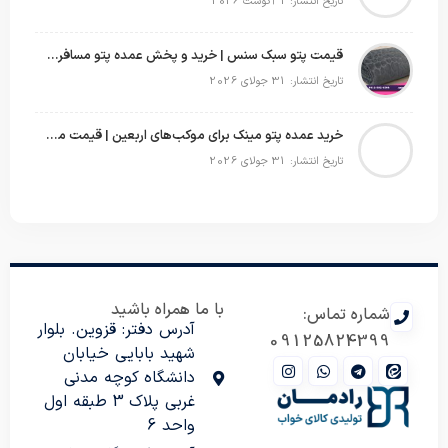
تاریخ انتشار: 1 آگوست 2026
قیمت پتو سبک سنس | خرید و پخش عمده پتو مسافرتی Sense
تاریخ انتشار: 31 جولای 2026
خرید عمده پتو مینک برای موکب‌های اربعین | قیمت مناسب و ارسال سریع
تاریخ انتشار: 31 جولای 2026
با ما همراه باشید
شماره تماس:
آدرس دفتر: قزوین. بلوار
09125824399
شهید بابایی خیابان
دانشگاه کوچه مدنی
غربی پلاک 3 طبقه اول
واحد 6