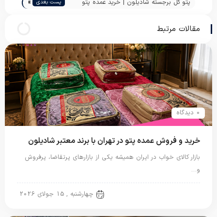
»
مسافرتی ارزان قیمت | پاندا
پتو گل برجسته شادیلون | خرید عمده پتو
پست بعدی
مسافرتی تیسا | پاندا
مقالات مرتبط
0 دیدگاه
خرید و فروش عمده پتو در تهران با برند معتبر شادیلون
بازار کالای خواب در ایران همیشه یکی از بازارهای پرتقاضا، پرفروش
و…
پتو شادیلون
چهارشنبه , 15 جولای 2026