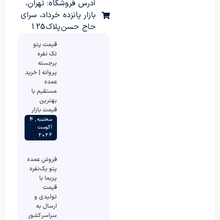
آدرس فروشگاه: تهران،
بازار پانزده خرداد، سرای
حاج حسن پلاک 125
قیمت پتو
تک نفره
برجسته
پروانه | خرید
عمده
مستقیم با
بهترین
قیمت بازار
سه‌شنبه , 4
آگوست
2026
فروش عمده
پتو یک‌نفره
پریما با
قیمت
تولیدی و
ارسال به
سراسر کشور