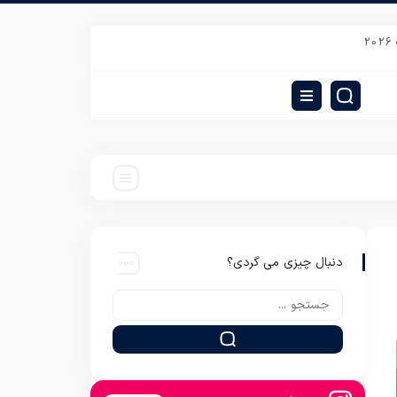
قیمت پتو نوزادی مرینوس گل برجسته
عمده فروشی پتو گل برجسته پریما
فر
دنبال چیزی می گردی؟