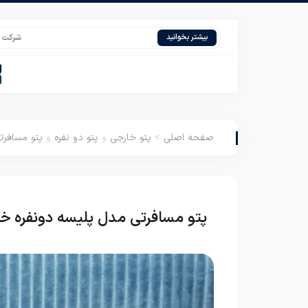
شرکت پتو نیکو باف
بیشتر بخوانید
صفحه اصلی
>
پتو خارجی
و
پتو دو نفره
و
پتو مسافرت
پتو مسافرتی مدل پلیسه دونفره 