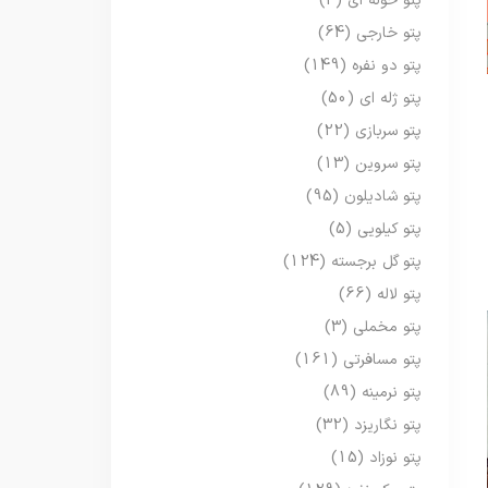
پتو حوله ای
(3)
پتو خارجی
(64)
پتو دو نفره
(149)
پتو ژله ای
(50)
پتو سربازی
(22)
پتو سروین
(13)
پتو شادیلون
(95)
پتو کیلویی
(5)
پتو گل برجسته
(124)
پتو لاله
(66)
پتو مخملی
(3)
پتو مسافرتی
(161)
پتو نرمینه
(89)
پتو نگاریزد
(32)
پتو نوزاد
(15)