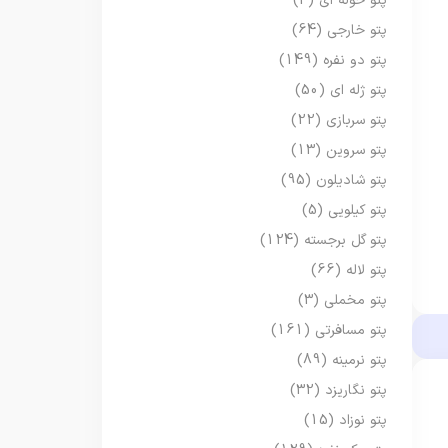
پتو حوله ای
(3)
پتو خارجی
(64)
پتو دو نفره
(149)
پتو ژله ای
(50)
پتو سربازی
(22)
پتو سروین
(13)
پتو شادیلون
(95)
پتو کیلویی
(5)
پتو گل برجسته
(124)
پتو لاله
(66)
پتو مخملی
(3)
پتو مسافرتی
(161)
پتو نرمینه
(89)
پتو نگاریزد
(32)
پتو نوزاد
(15)