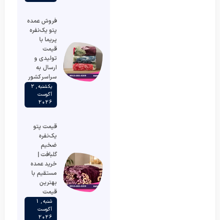
فروش عمده
پتو یک‌نفره
پریما با
قیمت
تولیدی و
ارسال به
سراسر کشور
یکشنبه , 2
آگوست
2026
قیمت پتو
یک‌نفره
ضخیم
گلبافت |
خرید عمده
مستقیم با
بهترین
قیمت
شنبه , 1
آگوست
2026