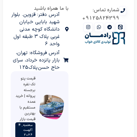
با ما همراه باشید
شماره تماس:
آدرس دفتر: قزوین. بلوار
09125824399
شهید بابایی خیابان
دانشگاه کوچه مدنی
غربی پلاک 3 طبقه اول
واحد 6
آدرس فروشگاه: تهران،
بازار پانزده خرداد، سرای
حاج حسن پلاک 125
قیمت پتو
تک نفره
برجسته
پروانه | خرید
عمده
مستقیم با
بهترین
قیمت بازار
سه‌شنبه , 4
آگوست
2026