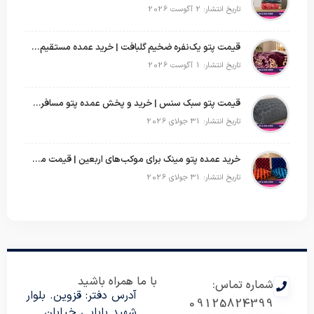
تاریخ انتشار: 2 آگوست 2026
قیمت پتو یک‌نفره ضخیم گلبافت | خرید عمده مستقیم با بهترین قیمت
تاریخ انتشار: 1 آگوست 2026
قیمت پتو سبک سنس | خرید و پخش عمده پتو مسافرتی Sense
تاریخ انتشار: 31 جولای 2026
خرید عمده پتو مینک برای موکب‌های اربعین | قیمت مناسب و ارسال سریع
تاریخ انتشار: 31 جولای 2026
با ما همراه باشید
شماره تماس:
آدرس دفتر: قزوین. بلوار
09125824399
شهید بابایی خیابان