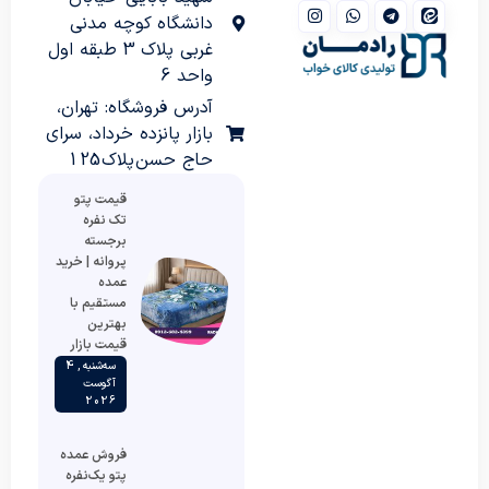
دانشگاه کوچه مدنی
غربی پلاک 3 طبقه اول
واحد 6
آدرس فروشگاه: تهران،
بازار پانزده خرداد، سرای
حاج حسن پلاک 125
قیمت پتو
تک نفره
برجسته
پروانه | خرید
عمده
مستقیم با
بهترین
قیمت بازار
سه‌شنبه , 4
آگوست
2026
فروش عمده
پتو یک‌نفره