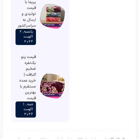
پریما با
قیمت
تولیدی و
ارسال به
سراسر کشور
یکشنبه , 2
آگوست
2026
قیمت پتو
یک‌نفره
ضخیم
گلبافت |
خرید عمده
مستقیم با
بهترین
قیمت
شنبه , 1
آگوست
2026