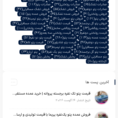
صادرات تشک
(65)
صادرات روتختی
(39)
صادرات پتو
(116)
صادرات پتو دونفره
(37)
فروش تشک
(55)
فروش تشک مسافرتی
(47)
فروش روتختی
(41)
فروش عمده تشک
(45)
فروش عمده پتو
(151)
فروش پتو
(161)
فروش پتو مسافرتی
(41)
فروش پتو نرمینه
(38)
فروش پتو گل برجسته
(52)
قیمت تشک
(99)
قیمت تشک مسافرتی
(47)
قیمت روبالشی
(63)
قیمت روبالشی مخمل
(45)
قیمت روتختی
(100)
قیمت روتختی دونفره
(61)
قیمت روتختی سه بعدی
(46)
قیمت عمده پتو
(114)
قیمت پتو
(280)
قیمت پتو دو نفره
(51)
قیمت پتو دونفره
(48)
قیمت پتو شادیلون
(77)
قیمت پتو لاله
(47)
قیمت پتو مسافرتی
(61)
قیمت پتو نرمینه
(54)
قیمت پتو گل برجسته
(81)
قیمت پتو یک نفره
(56)
پتو ارزان
(64)
پتو مسافرتی ارزان
(36)
پخش تشک
(38)
پخش پتو
(51)
کارخانه پتو
(80)
آخرین پست ها
قیمت پتو تک نفره برجسته پروانه | خرید عمده مستقیم با بهترین قیمت بازار
تاریخ انتشار: 4 آگوست 2026
فروش عمده پتو یک‌نفره پریما با قیمت تولیدی و ارسال به سراسر کشور