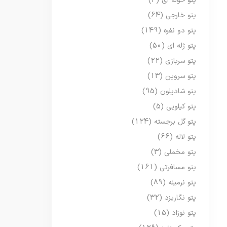
پتو حوله ای
(3)
پتو خارجی
(64)
پتو دو نفره
(149)
پتو ژله ای
(50)
پتو سربازی
(22)
پتو سروین
(13)
پتو شادیلون
(95)
پتو کیلویی
(5)
پتو گل برجسته
(124)
پتو لاله
(66)
پتو مخملی
(3)
پتو مسافرتی
(161)
پتو نرمینه
(89)
پتو نگاریزد
(32)
پتو نوزاد
(15)