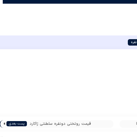
فره
»
قیمت روتختی دونفره سلطنتی ژاکارد
پست بعدی