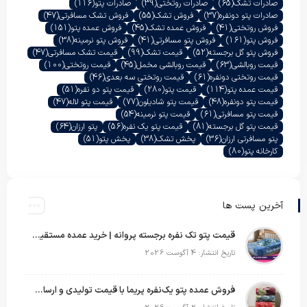
صادرات تشک
(65)
صادرات روتختی
(39)
صادرات پتو
(116)
صادرات پتو دونفره
(37)
فروش تشک
(55)
فروش تشک مسافرتی
(47)
فروش روتختی
(41)
فروش عمده تشک
(45)
فروش عمده پتو
(151)
فروش پتو
(161)
فروش پتو مسافرتی
(41)
فروش پتو نرمینه
(38)
فروش پتو گل برجسته
(52)
قیمت تشک
(99)
قیمت تشک مسافرتی
(47)
قیمت روبالشی
(63)
قیمت روبالشی مخمل
(45)
قیمت روتختی
(100)
قیمت روتختی دونفره
(61)
قیمت روتختی سه بعدی
(46)
قیمت عمده پتو
(114)
قیمت پتو
(280)
قیمت پتو دو نفره
(51)
قیمت پتو دونفره
(48)
قیمت پتو شادیلون
(77)
قیمت پتو لاله
(47)
قیمت پتو مسافرتی
(61)
قیمت پتو نرمینه
(54)
قیمت پتو گل برجسته
(81)
قیمت پتو یک نفره
(56)
پتو ارزان
(64)
پتو مسافرتی ارزان
(36)
پخش تشک
(38)
پخش پتو
(51)
کارخانه پتو
(80)
آخرین پست ها
قیمت پتو تک نفره برجسته پروانه | خرید عمده مستقیم با بهترین قیمت بازار
تاریخ انتشار: 4 آگوست 2026
فروش عمده پتو یک‌نفره پریما با قیمت تولیدی و ارسال به سراسر کشور