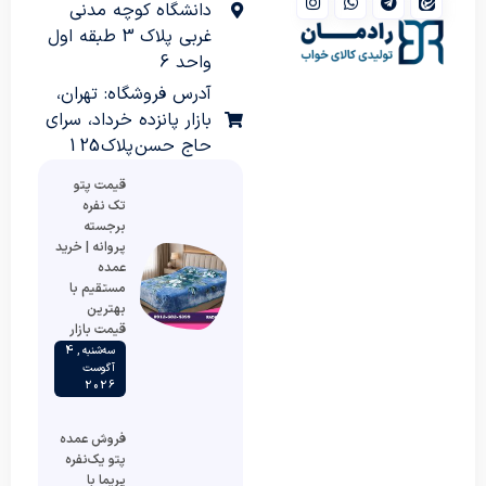
دانشگاه کوچه مدنی
غربی پلاک 3 طبقه اول
واحد 6
آدرس فروشگاه: تهران،
بازار پانزده خرداد، سرای
حاج حسن پلاک 125
قیمت پتو
تک نفره
برجسته
پروانه | خرید
عمده
مستقیم با
بهترین
قیمت بازار
سه‌شنبه , 4
آگوست
2026
فروش عمده
پتو یک‌نفره
پریما با