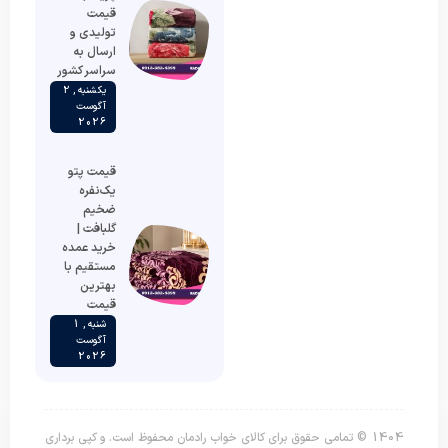
قیمت
تولیدی و
ارسال به
سراسر کشور
یکشنبه , 2
آگوست
2026
قیمت پتو
یک‌نفره
ضخیم
گلبافت |
خرید عمده
مستقیم با
بهترین
قیمت
شنبه , 1
آگوست
2026
1404 © تمامی حقوق برای کالای خواب رادمان محفوظ است. و کپی برداری