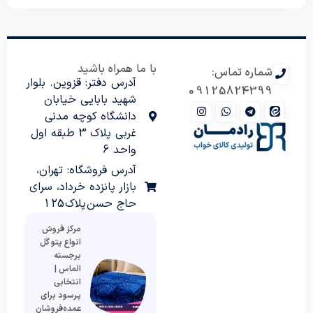
با ما همراه باشید
شماره تماس:
آدرس دفتر: قزوین. بلوار
09125824399
شهید بابایی خیابان
دانشگاه کوچه مدنی
غربی پلاک 3 طبقه اول
واحد 6
آدرس فروشگاه: تهران،
بازار پانزده خرداد، سرای
حاج حسن پلاک 125
مرکز فروش
انواع پتو گل
برجسته
الماس |
انتخابی
پرسود برای
عمده‌فروشان