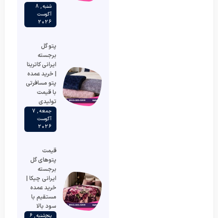
شنبه , 8
آگوست
2026
پتو گل
برجسته
ایرانی کاترینا
| خرید عمده
پتو مسافرتی
با قیمت
تولیدی
جمعه , 7
آگوست
2026
قیمت
پتوهای گل
برجسته
ایرانی چیکا |
خرید عمده
مستقیم با
سود بالا
پنج‌شنبه , 6