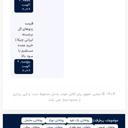
جمعه , 7
آگوست
2026
قیمت
پتوهای گل
برجسته
ایرانی چیکا |
خرید عمده
مستقیم با
سود بالا
پنج‌شنبه , 6
آگوست
2026
1404 © تمامی حقوق برای کالای خواب رادمان محفوظ است. و کپی برداری
از محتوا مجاز نمی باشد.
موضوعات پرطرفدار
روتختی یک نفره
روتختی نوزاد
روتختی مخمل
روتختی عروس
روتختی سه بعدی
روتختی سنتی
روتختی ساتن