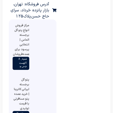
آدرس فروشگاه: تهران،
بازار پانزده خرداد، سرای
حاج حسن پلاک 125
مرکز فروش
انواع پتو گل
برجسته
الماس |
انتخابی
پرسود برای
عمده‌فروشان
شنبه , 8
آگوست
2026
پتو گل
برجسته
ایرانی کاترینا
| خرید عمده
پتو مسافرتی
با قیمت
تولیدی