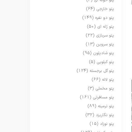
پتو حوله ای
(3)
پتو خارجی
(64)
پتو دو نفره
(149)
پتو ژله ای
(50)
پتو سربازی
(22)
پتو سروین
(13)
پتو شادیلون
(95)
پتو کیلویی
(5)
پتو گل برجسته
(124)
پتو لاله
(66)
پتو مخملی
(3)
پتو مسافرتی
(161)
پتو نرمینه
(89)
پتو نگاریزد
(32)
پتو نوزاد
(15)