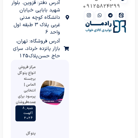
آدرس دفتر: قزوین. بلوار
09125824399
شهید بابایی خیابان
دانشگاه کوچه مدنی
غربی پلاک 3 طبقه اول
واحد 6
آدرس فروشگاه: تهران،
بازار پانزده خرداد، سرای
حاج حسن پلاک 125
مرکز فروش
انواع پتو گل
برجسته
الماس |
انتخابی
پرسود برای
عمده‌فروشان
شنبه , 8
آگوست
2026
پتو گل