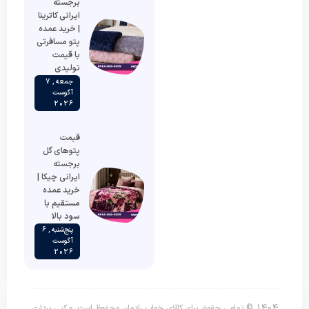
برجسته
ایرانی کاترینا
| خرید عمده
پتو مسافرتی
با قیمت
تولیدی
جمعه , 7
آگوست
2026
قیمت
پتوهای گل
برجسته
ایرانی چیکا |
خرید عمده
مستقیم با
سود بالا
پنج‌شنبه , 6
آگوست
2026
1404 © تمامی حقوق برای کالای خواب رادمان محفوظ است. و کپی برداری