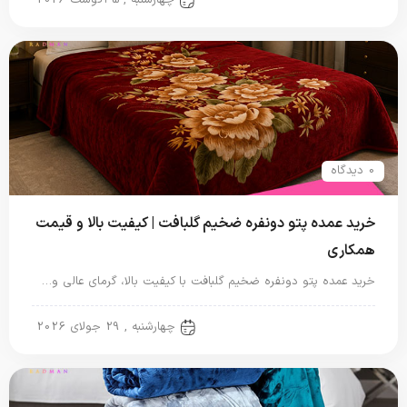
چهارشنبه , 5 آگوست 2026
0 دیدگاه
خرید عمده پتو دونفره ضخیم گلبافت | کیفیت بالا و قیمت
همکاری
خرید عمده پتو دونفره ضخیم گلبافت با کیفیت بالا، گرمای عالی و…
پتو دو نفره
چهارشنبه , 29 جولای 2026