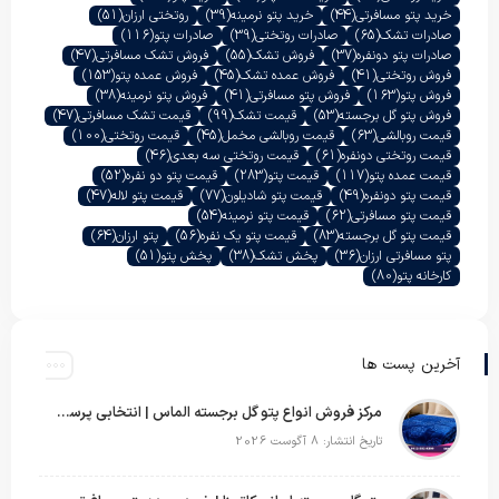
خرید پتو مسافرتی
(44)
خرید پتو نرمینه
(39)
روتختی ارزان
(51)
صادرات تشک
(65)
صادرات روتختی
(39)
صادرات پتو
(116)
صادرات پتو دونفره
(37)
فروش تشک
(55)
فروش تشک مسافرتی
(47)
فروش روتختی
(41)
فروش عمده تشک
(45)
فروش عمده پتو
(153)
فروش پتو
(163)
فروش پتو مسافرتی
(41)
فروش پتو نرمینه
(38)
فروش پتو گل برجسته
(53)
قیمت تشک
(99)
قیمت تشک مسافرتی
(47)
قیمت روبالشی
(63)
قیمت روبالشی مخمل
(45)
قیمت روتختی
(100)
قیمت روتختی دونفره
(61)
قیمت روتختی سه بعدی
(46)
قیمت عمده پتو
(117)
قیمت پتو
(283)
قیمت پتو دو نفره
(52)
قیمت پتو دونفره
(49)
قیمت پتو شادیلون
(77)
قیمت پتو لاله
(47)
قیمت پتو مسافرتی
(62)
قیمت پتو نرمینه
(54)
قیمت پتو گل برجسته
(83)
قیمت پتو یک نفره
(56)
پتو ارزان
(64)
پتو مسافرتی ارزان
(36)
پخش تشک
(38)
پخش پتو
(51)
کارخانه پتو
(80)
آخرین پست ها
مرکز فروش انواع پتو گل برجسته الماس | انتخابی پرسود برای عمده‌فروشان
تاریخ انتشار: 8 آگوست 2026