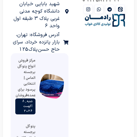
09125824399
شهید بابایی خیابان
دانشگاه کوچه مدنی
غربی پلاک 3 طبقه اول
واحد 6
آدرس فروشگاه: تهران،
بازار پانزده خرداد، سرای
حاج حسن پلاک 125
مرکز فروش
انواع پتو گل
برجسته
الماس |
انتخابی
پرسود برای
عمده‌فروشان
شنبه , 8
آگوست
2026
پتو گل
برجسته