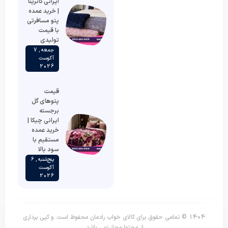
ایرانی کاترینا
| خرید عمده
پتو مسافرتی
با قیمت
تولیدی
جمعه , 7
آگوست
2026
قیمت
پتوهای گل
برجسته
ایرانی چیکا |
خرید عمده
مستقیم با
سود بالا
پنج‌شنبه , 6
آگوست
2026
1404 © تمامی حقوق برای کالای خواب رادمان محفوظ است. و کپی برداری
از محتوا مجاز نمی باشد.