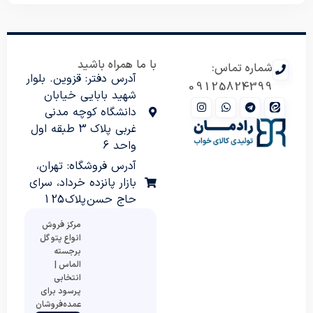
با ما همراه باشید
شماره تماس:
آدرس دفتر: قزوین. بلوار
09125824399
شهید بابایی خیابان
دانشگاه کوچه مدنی
غربی پلاک 3 طبقه اول
واحد 6
آدرس فروشگاه: تهران،
بازار پانزده خرداد، سرای
حاج حسن پلاک 125
مرکز فروش
انواع پتو گل
برجسته
الماس |
انتخابی
پرسود برای
عمده‌فروشان