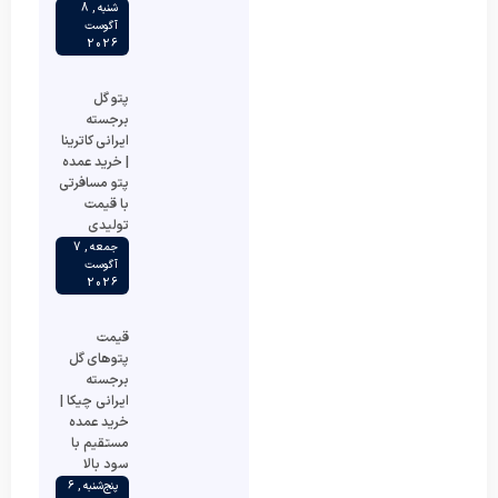
شنبه , 8
آگوست
2026
پتو گل
برجسته
ایرانی کاترینا
| خرید عمده
پتو مسافرتی
با قیمت
تولیدی
جمعه , 7
آگوست
2026
قیمت
پتوهای گل
برجسته
ایرانی چیکا |
خرید عمده
مستقیم با
سود بالا
پنج‌شنبه , 6