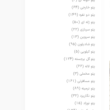
پتو حوله ای
(3)
پتو خارجی
(64)
پتو دو نفره
(149)
پتو ژله ای
(50)
پتو سربازی
(22)
پتو سروین
(13)
پتو شادیلون
(95)
پتو کیلویی
(5)
پتو گل برجسته
(124)
پتو لاله
(66)
پتو مخملی
(3)
پتو مسافرتی
(161)
پتو نرمینه
(89)
پتو نگاریزد
(32)
پتو نوزاد
(15)