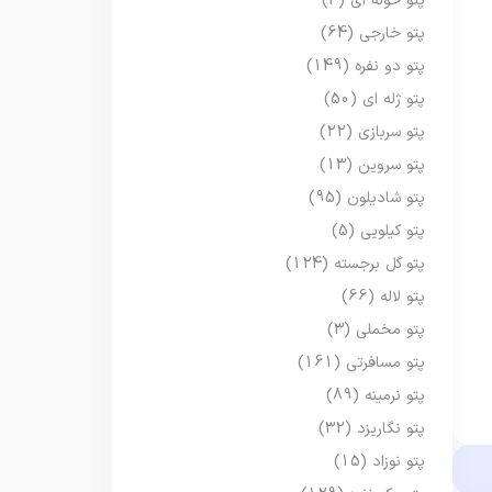
پتو حوله ای
(3)
پتو خارجی
(64)
پتو دو نفره
(149)
پتو ژله ای
(50)
پتو سربازی
(22)
پتو سروین
(13)
پتو شادیلون
(95)
پتو کیلویی
(5)
پتو گل برجسته
(124)
پتو لاله
(66)
پتو مخملی
(3)
پتو مسافرتی
(161)
پتو نرمینه
(89)
پتو نگاریزد
(32)
پتو نوزاد
(15)