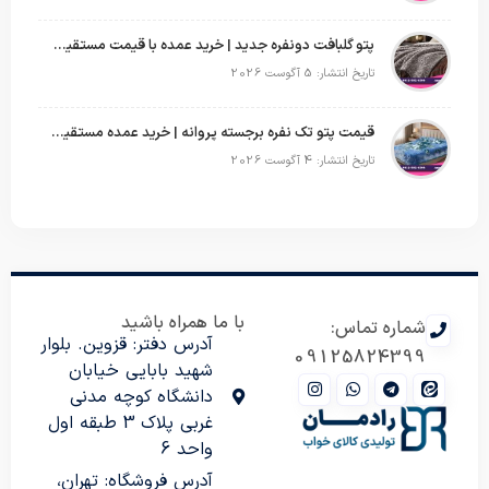
پتو گلبافت دونفره جدید | خرید عمده با قیمت مستقیم و طرح‌های پرفروش بازار
تاریخ انتشار: 5 آگوست 2026
قیمت پتو تک نفره برجسته پروانه | خرید عمده مستقیم با بهترین قیمت بازار
تاریخ انتشار: 4 آگوست 2026
با ما همراه باشید
شماره تماس:
آدرس دفتر: قزوین. بلوار
09125824399
شهید بابایی خیابان
دانشگاه کوچه مدنی
غربی پلاک 3 طبقه اول
واحد 6
آدرس فروشگاه: تهران،