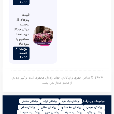
2026
قیمت
پتوهای گل
برجسته
ایرانی چیکا |
خرید عمده
مستقیم با
سود بالا
پنج‌شنبه , 6
آگوست
2026
1404 © تمامی حقوق برای کالای خواب رادمان محفوظ است. و کپی برداری
از محتوا مجاز نمی باشد.
موضوعات پرطرفدار
روتختی یک نفره
روتختی نوزاد
روتختی مخمل
روتختی عروس
روتختی سه بعدی
روتختی سنتی
روتختی ساتن
روتختی دونفره
روتختی دخترانه
روتختی حریر
روتختی حاشیه دار