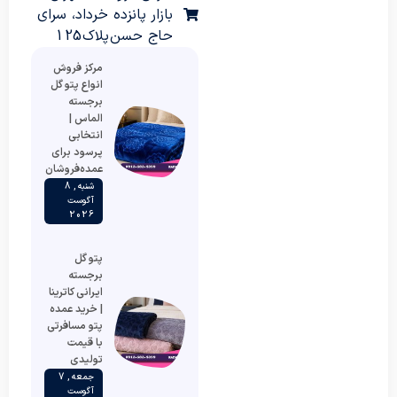
بازار پانزده خرداد، سرای
حاج حسن پلاک 125
مرکز فروش
انواع پتو گل
برجسته
الماس |
انتخابی
پرسود برای
عمده‌فروشان
شنبه , 8
آگوست
2026
پتو گل
برجسته
ایرانی کاترینا
| خرید عمده
پتو مسافرتی
با قیمت
تولیدی
جمعه , 7
آگوست