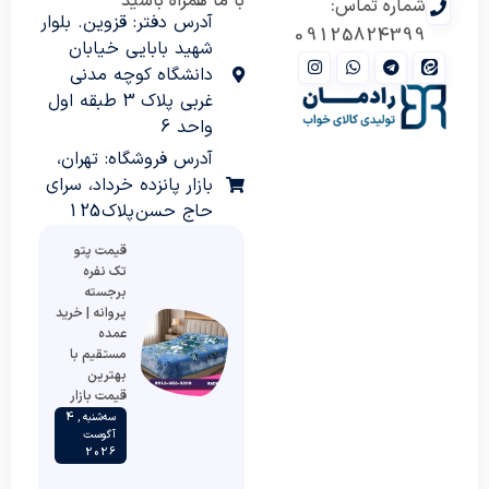
با ما همراه باشید
شماره تماس:
آدرس دفتر: قزوین. بلوار
09125824399
شهید بابایی خیابان
دانشگاه کوچه مدنی
غربی پلاک 3 طبقه اول
واحد 6
آدرس فروشگاه: تهران،
بازار پانزده خرداد، سرای
حاج حسن پلاک 125
قیمت پتو
تک نفره
برجسته
پروانه | خرید
عمده
مستقیم با
بهترین
قیمت بازار
سه‌شنبه , 4
آگوست
2026