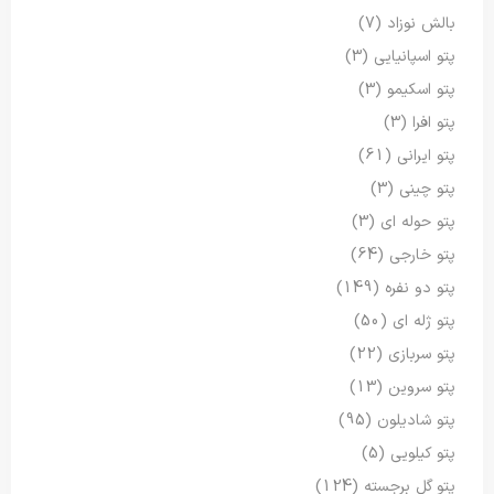
بالش نوزاد
(7)
پتو اسپانیایی
(3)
پتو اسکیمو
(3)
پتو افرا
(3)
پتو ایرانی
(61)
پتو چینی
(3)
پتو حوله ای
(3)
پتو خارجی
(64)
پتو دو نفره
(149)
پتو ژله ای
(50)
پتو سربازی
(22)
پتو سروین
(13)
پتو شادیلون
(95)
پتو کیلویی
(5)
پتو گل برجسته
(124)