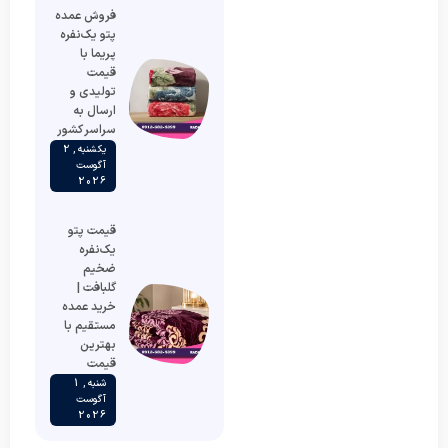
فروش عمده
پتو یک‌نفره
پریما با
قیمت
تولیدی و
ارسال به
سراسر کشور
یکشنبه , 2
آگوست
2026
قیمت پتو
یک‌نفره
ضخیم
گلبافت |
خرید عمده
مستقیم با
بهترین
قیمت
شنبه , 1
آگوست
2026