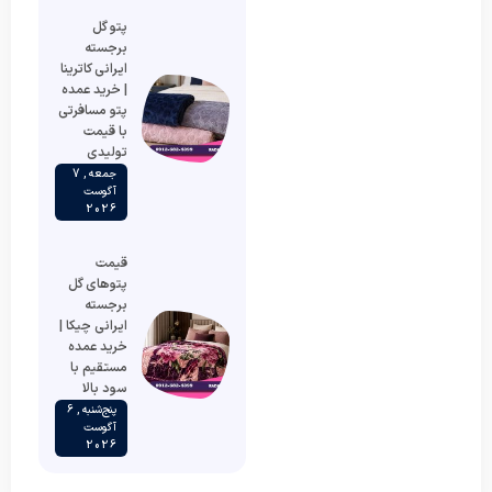
پتو گل
برجسته
ایرانی کاترینا
| خرید عمده
پتو مسافرتی
با قیمت
تولیدی
جمعه , 7
آگوست
2026
قیمت
پتوهای گل
برجسته
ایرانی چیکا |
خرید عمده
مستقیم با
سود بالا
پنج‌شنبه , 6
آگوست
2026