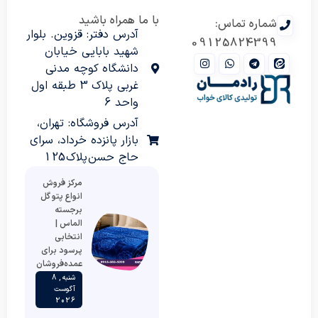
با ما همراه باشید
شماره تماس:
آدرس دفتر: قزوین. بلوار
09125824399
شهید بابایی خیابان
دانشگاه کوچه مدنی
غربی پلاک 3 طبقه اول
واحد 6
آدرس فروشگاه: تهران،
بازار پانزده خرداد، سرای
حاج حسن پلاک 125
مرکز فروش
انواع پتو گل
برجسته
الماس |
انتخابی
پرسود برای
عمده‌فروشان
شنبه , 8
آگوست
2026