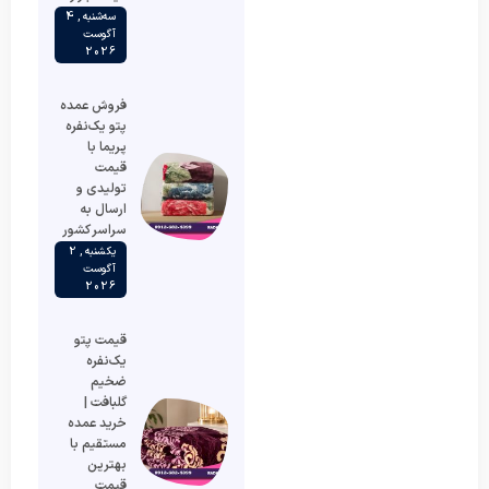
سه‌شنبه , 4
آگوست
2026
فروش عمده
پتو یک‌نفره
پریما با
قیمت
تولیدی و
ارسال به
سراسر کشور
یکشنبه , 2
آگوست
2026
قیمت پتو
یک‌نفره
ضخیم
گلبافت |
خرید عمده
مستقیم با
بهترین
قیمت