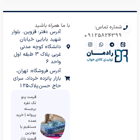
با ما همراه باشید
شماره تماس:
آدرس دفتر: قزوین. بلوار
09125824399
شهید بابایی خیابان
دانشگاه کوچه مدنی
غربی پلاک 3 طبقه اول
واحد 6
آدرس فروشگاه: تهران،
بازار پانزده خرداد، سرای
حاج حسن پلاک 125
قیمت پتو
تک نفره
برجسته
پروانه | خرید
عمده
مستقیم با
بهترین
قیمت بازار