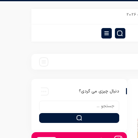
فروش عمده پتو دونفره خارجی شب نما
قیمت پتو سربازی عمده نمدی کارخانه اص
دنبال چیزی می گردی؟