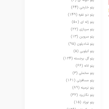
پتو حوله ای
(3)
پتو خارجی
(64)
پتو دو نفره
(149)
پتو ژله ای
(50)
پتو سربازی
(22)
پتو سروین
(13)
پتو شادیلون
(95)
پتو کیلویی
(5)
پتو گل برجسته
(124)
پتو لاله
(66)
پتو مخملی
(3)
پتو مسافرتی
(161)
پتو نرمینه
(89)
پتو نگاریزد
(32)
پتو نوزاد
(15)