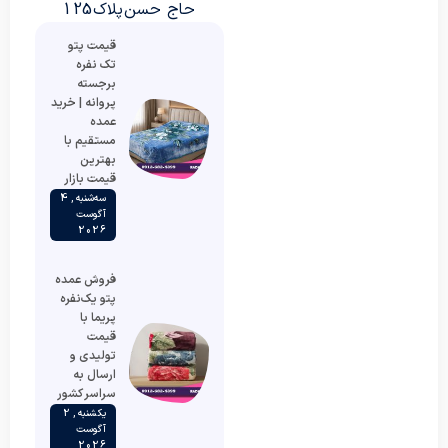
حاج حسن پلاک 125
قیمت پتو
تک نفره
برجسته
پروانه | خرید
عمده
مستقیم با
بهترین
قیمت بازار
سه‌شنبه , 4
آگوست
2026
فروش عمده
پتو یک‌نفره
پریما با
قیمت
تولیدی و
ارسال به
سراسر کشور
یکشنبه , 2
آگوست
2026