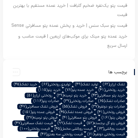
قیمت پتو یک‌نفره ضخیم گلبافت | خرید عمده مستقیم با بهترین
قیمت
قیمت پتو سبک سنس | خرید و پخش عمده پتو مسافرتی Sense
خرید عمده پتو مینک برای موکب‌های اربعین | قیمت مناسب و
ارسال سریع
برچسب ها
تشک ارزان
(62)
تولید تشک
(49)
تولیدی روتختی
(66)
خرید تشک
(45)
خرید روتختی
(41)
خرید عمده پتو
(78)
خرید پتو
(115)
خرید پتو مسافرتی
(43)
خرید پتو نرمینه
(39)
روتختی ارزان
(51)
صادرات تشک
(65)
صادرات روتختی
(39)
صادرات پتو
(116)
صادرات پتو دونفره
(37)
فروش تشک
(55)
فروش تشک مسافرتی
(47)
فروش روتختی
(41)
فروش عمده تشک
(45)
فروش عمده پتو
(151)
فروش پتو
(161)
فروش پتو مسافرتی
(41)
فروش پتو نرمینه
(38)
فروش پتو گل برجسته
(52)
قیمت تشک
(99)
قیمت تشک مسافرتی
(47)
قیمت روبالشی
(63)
قیمت روبالشی مخمل
(45)
قیمت روتختی
(100)
قیمت روتختی دونفره
(61)
قیمت روتختی سه بعدی
(46)