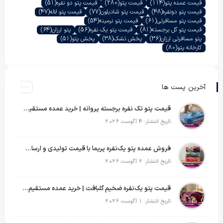
قیمت عمده پتو
(114)
قیمت پتو
(280)
قیمت پتو دو نفره
(51)
قیمت پتو دونفره
(48)
قیمت پتو شادیلون
(77)
قیمت پتو لاله
(47)
قیمت پتو مسافرتی
(61)
قیمت پتو نرمینه
(54)
قیمت پتو گل برجسته
(81)
قیمت پتو یک نفره
(56)
پتو ارزان
(64)
پتو مسافرتی ارزان
(36)
پخش تشک
(38)
پخش پتو
(51)
کارخانه پتو
(80)
آخرین پست ها
قیمت پتو تک نفره برجسته پروانه | خرید عمده مستقیم با بهترین قیمت بازار
تاریخ انتشار: 4 آگوست 2026
فروش عمده پتو یک‌نفره پریما با قیمت تولیدی و ارسال به سراسر کشور
تاریخ انتشار: 2 آگوست 2026
قیمت پتو یک‌نفره ضخیم گلبافت | خرید عمده مستقیم با بهترین قیمت
تاریخ انتشار: 1 آگوست 2026