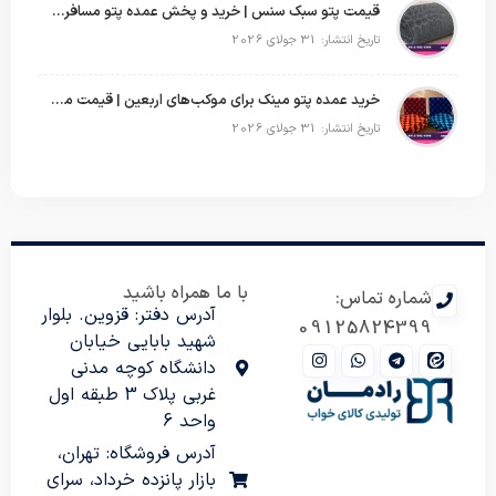
قیمت پتو سبک سنس | خرید و پخش عمده پتو مسافرتی Sense
تاریخ انتشار: 31 جولای 2026
خرید عمده پتو مینک برای موکب‌های اربعین | قیمت مناسب و ارسال سریع
تاریخ انتشار: 31 جولای 2026
با ما همراه باشید
شماره تماس:
آدرس دفتر: قزوین. بلوار
09125824399
شهید بابایی خیابان
دانشگاه کوچه مدنی
غربی پلاک 3 طبقه اول
واحد 6
آدرس فروشگاه: تهران،
بازار پانزده خرداد، سرای