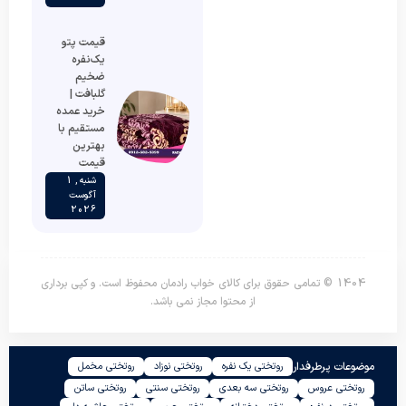
قیمت پتو
یک‌نفره
ضخیم
گلبافت |
خرید عمده
مستقیم با
بهترین
قیمت
شنبه , 1
آگوست
2026
1404 © تمامی حقوق برای کالای خواب رادمان محفوظ است. و کپی برداری
از محتوا مجاز نمی باشد.
موضوعات پرطرفدار
روتختی یک نفره
روتختی نوزاد
روتختی مخمل
روتختی عروس
روتختی سه بعدی
روتختی سنتی
روتختی ساتن