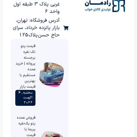
غربی پلاک 3 طبقه اول
واحد 6
آدرس فروشگاه: تهران،
بازار پانزده خرداد، سرای
حاج حسن پلاک 125
قیمت پتو
تک نفره
برجسته
پروانه | خرید
عمده
مستقیم با
بهترین
قیمت بازار
سه‌شنبه , 4
آگوست
2026
فروش عمده
پتو یک‌نفره
پریما با
قیمت