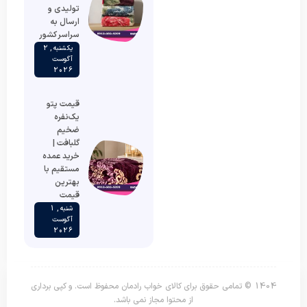
تولیدی و
ارسال به
سراسر کشور
یکشنبه , 2
آگوست
2026
قیمت پتو
یک‌نفره
ضخیم
گلبافت |
خرید عمده
مستقیم با
بهترین
قیمت
شنبه , 1
آگوست
2026
1404 © تمامی حقوق برای کالای خواب رادمان محفوظ است. و کپی برداری
از محتوا مجاز نمی باشد.