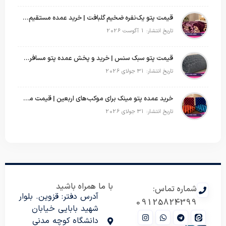
قیمت پتو یک‌نفره ضخیم گلبافت | خرید عمده مستقیم با بهترین قیمت
تاریخ انتشار: 1 آگوست 2026
قیمت پتو سبک سنس | خرید و پخش عمده پتو مسافرتی Sense
تاریخ انتشار: 31 جولای 2026
خرید عمده پتو مینک برای موکب‌های اربعین | قیمت مناسب و ارسال سریع
تاریخ انتشار: 31 جولای 2026
با ما همراه باشید
شماره تماس:
آدرس دفتر: قزوین. بلوار
09125824399
شهید بابایی خیابان
دانشگاه کوچه مدنی