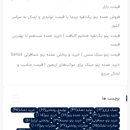
قیمت بازار
فروش عمده پتو یک‌نفره پریما با قیمت تولیدی و ارسال به سراسر
کشور
قیمت پتو یک‌نفره ضخیم گلبافت | خرید عمده مستقیم با بهترین
قیمت
قیمت پتو سبک سنس | خرید و پخش عمده پتو مسافرتی Sense
خرید عمده پتو مینک برای موکب‌های اربعین | قیمت مناسب و
ارسال سریع
برچسب ها
تشک ارزان
(62)
تولید تشک
(49)
تولیدی روتختی
(66)
خرید تشک
(45)
خرید روتختی
(41)
خرید عمده پتو
(78)
خرید پتو
(115)
خرید پتو مسافرتی
(43)
خرید پتو نرمینه
(39)
روتختی ارزان
(51)
صادرات تشک
(65)
صادرات روتختی
(39)
صادرات پتو
(116)