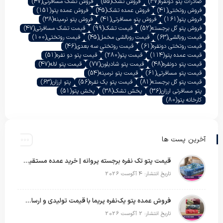
صادرات پتو دونفره
(37)
فروش تشک
(55)
فروش تشک مسافرتی
(47)
فروش روتختی
(41)
فروش عمده تشک
(45)
فروش عمده پتو
(151)
فروش پتو
(161)
فروش پتو مسافرتی
(41)
فروش پتو نرمینه
(38)
فروش پتو گل برجسته
(52)
قیمت تشک
(99)
قیمت تشک مسافرتی
(47)
قیمت روبالشی
(63)
قیمت روبالشی مخمل
(45)
قیمت روتختی
(100)
قیمت روتختی دونفره
(61)
قیمت روتختی سه بعدی
(46)
قیمت عمده پتو
(114)
قیمت پتو
(280)
قیمت پتو دو نفره
(51)
قیمت پتو دونفره
(48)
قیمت پتو شادیلون
(77)
قیمت پتو لاله
(47)
قیمت پتو مسافرتی
(61)
قیمت پتو نرمینه
(54)
قیمت پتو گل برجسته
(81)
قیمت پتو یک نفره
(56)
پتو ارزان
(63)
پتو مسافرتی ارزان
(36)
پخش تشک
(38)
پخش پتو
(51)
کارخانه پتو
(80)
آخرین پست ها
قیمت پتو تک نفره برجسته پروانه | خرید عمده مستقیم با بهترین قیمت بازار
تاریخ انتشار: 4 آگوست 2026
فروش عمده پتو یک‌نفره پریما با قیمت تولیدی و ارسال به سراسر کشور
تاریخ انتشار: 2 آگوست 2026