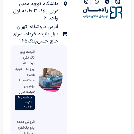
دانشگاه کوچه مدنی
غربی پلاک 3 طبقه اول
واحد 6
آدرس فروشگاه: تهران،
بازار پانزده خرداد، سرای
حاج حسن پلاک 125
قیمت پتو
تک نفره
برجسته
پروانه | خرید
عمده
مستقیم با
بهترین
قیمت بازار
سه‌شنبه , 4
آگوست
2026
فروش عمده
پتو یک‌نفره
پریما با