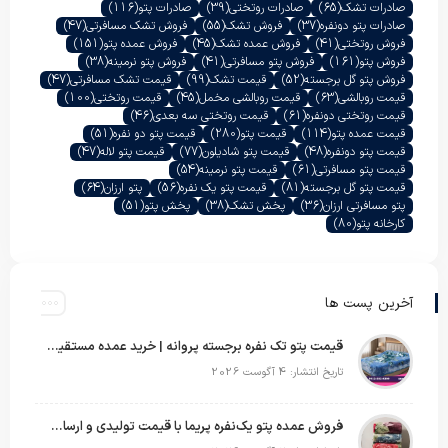
صادرات تشک
(65)
صادرات روتختی
(39)
صادرات پتو
(116)
صادرات پتو دونفره
(37)
فروش تشک
(55)
فروش تشک مسافرتی
(47)
فروش روتختی
(41)
فروش عمده تشک
(45)
فروش عمده پتو
(151)
فروش پتو
(161)
فروش پتو مسافرتی
(41)
فروش پتو نرمینه
(38)
فروش پتو گل برجسته
(52)
قیمت تشک
(99)
قیمت تشک مسافرتی
(47)
قیمت روبالشی
(63)
قیمت روبالشی مخمل
(45)
قیمت روتختی
(100)
قیمت روتختی دونفره
(61)
قیمت روتختی سه بعدی
(46)
قیمت عمده پتو
(114)
قیمت پتو
(280)
قیمت پتو دو نفره
(51)
قیمت پتو دونفره
(48)
قیمت پتو شادیلون
(77)
قیمت پتو لاله
(47)
قیمت پتو مسافرتی
(61)
قیمت پتو نرمینه
(54)
قیمت پتو گل برجسته
(81)
قیمت پتو یک نفره
(56)
پتو ارزان
(64)
پتو مسافرتی ارزان
(36)
پخش تشک
(38)
پخش پتو
(51)
کارخانه پتو
(80)
آخرین پست ها
قیمت پتو تک نفره برجسته پروانه | خرید عمده مستقیم با بهترین قیمت بازار
تاریخ انتشار: 4 آگوست 2026
فروش عمده پتو یک‌نفره پریما با قیمت تولیدی و ارسال به سراسر کشور