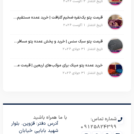
تاریخ انتشار: 2 آگوست 2026
قیمت پتو یک‌نفره ضخیم گلبافت | خرید عمده مستقیم با بهترین قیمت
تاریخ انتشار: 1 آگوست 2026
قیمت پتو سبک سنس | خرید و پخش عمده پتو مسافرتی Sense
تاریخ انتشار: 31 جولای 2026
خرید عمده پتو مینک برای موکب‌های اربعین | قیمت مناسب و ارسال سریع
تاریخ انتشار: 31 جولای 2026
با ما همراه باشید
شماره تماس:
آدرس دفتر: قزوین. بلوار
09125824399
شهید بابایی خیابان