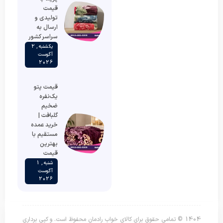
قیمت
تولیدی و
ارسال به
سراسر کشور
یکشنبه , 2
آگوست
2026
قیمت پتو
یک‌نفره
ضخیم
گلبافت |
خرید عمده
مستقیم با
بهترین
قیمت
شنبه , 1
آگوست
2026
1404 © تمامی حقوق برای کالای خواب رادمان محفوظ است. و کپی برداری