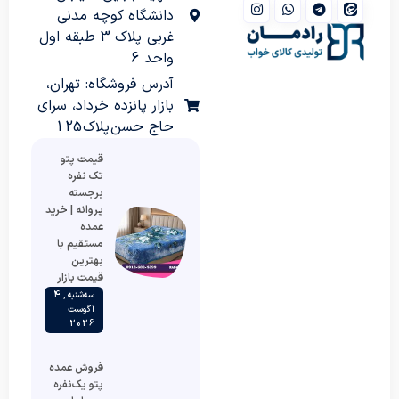
دانشگاه کوچه مدنی
غربی پلاک 3 طبقه اول
واحد 6
آدرس فروشگاه: تهران،
بازار پانزده خرداد، سرای
حاج حسن پلاک 125
قیمت پتو
تک نفره
برجسته
پروانه | خرید
عمده
مستقیم با
بهترین
قیمت بازار
سه‌شنبه , 4
آگوست
2026
فروش عمده
پتو یک‌نفره