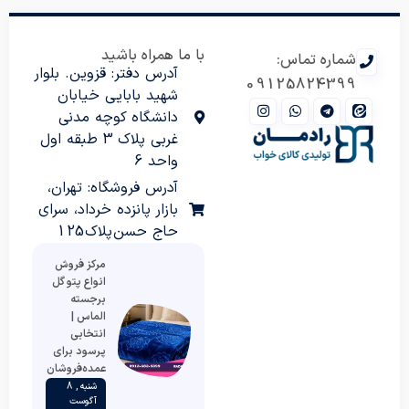
با ما همراه باشید
شماره تماس:
آدرس دفتر: قزوین. بلوار
09125824399
شهید بابایی خیابان
دانشگاه کوچه مدنی
غربی پلاک 3 طبقه اول
واحد 6
آدرس فروشگاه: تهران،
بازار پانزده خرداد، سرای
حاج حسن پلاک 125
مرکز فروش
انواع پتو گل
برجسته
الماس |
انتخابی
پرسود برای
عمده‌فروشان
شنبه , 8
آگوست