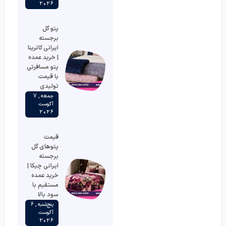
2026
پتو گل
برجسته
ایرانی کاترینا
| خرید عمده
پتو مسافرتی
با قیمت
تولیدی
جمعه , 7
آگوست
2026
قیمت
پتوهای گل
برجسته
ایرانی چیکا |
خرید عمده
مستقیم با
سود بالا
پنج‌شنبه , 6
آگوست
2026