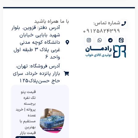
با ما همراه باشید
شماره تماس:
آدرس دفتر: قزوین. بلوار
09125824399
شهید بابایی خیابان
دانشگاه کوچه مدنی
غربی پلاک 3 طبقه اول
واحد 6
آدرس فروشگاه: تهران،
بازار پانزده خرداد، سرای
حاج حسن پلاک 125
قیمت پتو
تک نفره
برجسته
پروانه | خرید
عمده
مستقیم با
بهترین
قیمت بازار