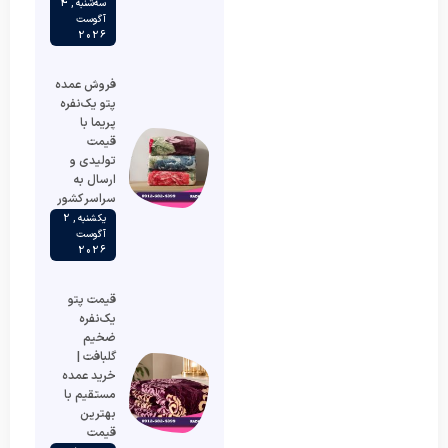
سه‌شنبه , 4
آگوست
2026
فروش عمده
پتو یک‌نفره
پریما با
قیمت
تولیدی و
ارسال به
سراسر کشور
یکشنبه , 2
آگوست
2026
قیمت پتو
یک‌نفره
ضخیم
گلبافت |
خرید عمده
مستقیم با
بهترین
قیمت