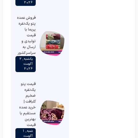
2026
فروش عمده
پتو یک‌نفره
پریما با
قیمت
تولیدی و
ارسال به
سراسر کشور
یکشنبه , 2
آگوست
2026
قیمت پتو
یک‌نفره
ضخیم
گلبافت |
خرید عمده
مستقیم با
بهترین
قیمت
شنبه , 1
آگوست