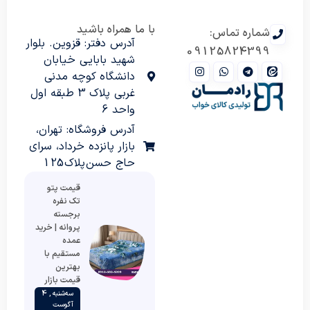
با ما همراه باشید
شماره تماس:
آدرس دفتر: قزوین. بلوار
09125824399
شهید بابایی خیابان
دانشگاه کوچه مدنی
غربی پلاک 3 طبقه اول
واحد 6
آدرس فروشگاه: تهران،
بازار پانزده خرداد، سرای
حاج حسن پلاک 125
قیمت پتو
تک نفره
برجسته
پروانه | خرید
عمده
مستقیم با
بهترین
قیمت بازار
سه‌شنبه , 4
آگوست