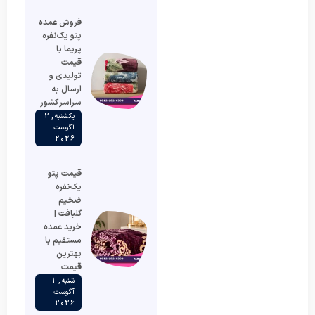
فروش عمده
پتو یک‌نفره
پریما با
قیمت
تولیدی و
ارسال به
سراسر کشور
یکشنبه , 2
آگوست
2026
قیمت پتو
یک‌نفره
ضخیم
گلبافت |
خرید عمده
مستقیم با
بهترین
قیمت
شنبه , 1
آگوست
2026