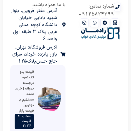
با ما همراه باشید
شماره تماس:
آدرس دفتر: قزوین. بلوار
09125824399
شهید بابایی خیابان
دانشگاه کوچه مدنی
غربی پلاک 3 طبقه اول
واحد 6
آدرس فروشگاه: تهران،
بازار پانزده خرداد، سرای
حاج حسن پلاک 125
قیمت پتو
تک نفره
برجسته
پروانه | خرید
عمده
مستقیم با
بهترین
قیمت بازار
سه‌شنبه , 4
آگوست
2026