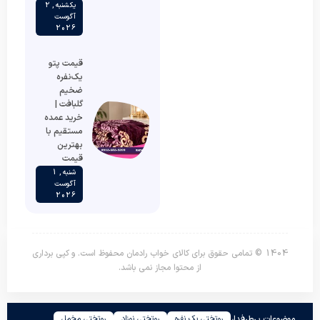
یکشنبه , 2
آگوست
2026
قیمت پتو
یک‌نفره
ضخیم
گلبافت |
خرید عمده
مستقیم با
بهترین
قیمت
شنبه , 1
آگوست
2026
1404 © تمامی حقوق برای کالای خواب رادمان محفوظ است. و کپی برداری
از محتوا مجاز نمی باشد.
موضوعات پرطرفدار
روتختی یک نفره
روتختی نوزاد
روتختی مخمل