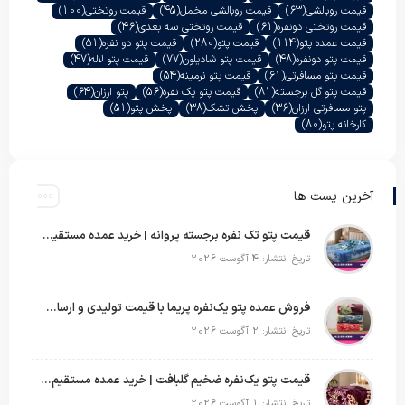
قیمت روبالشی
(63)
قیمت روبالشی مخمل
(45)
قیمت روتختی
(100)
قیمت روتختی دونفره
(61)
قیمت روتختی سه بعدی
(46)
قیمت عمده پتو
(114)
قیمت پتو
(280)
قیمت پتو دو نفره
(51)
قیمت پتو دونفره
(48)
قیمت پتو شادیلون
(77)
قیمت پتو لاله
(47)
قیمت پتو مسافرتی
(61)
قیمت پتو نرمینه
(54)
قیمت پتو گل برجسته
(81)
قیمت پتو یک نفره
(56)
پتو ارزان
(64)
پتو مسافرتی ارزان
(36)
پخش تشک
(38)
پخش پتو
(51)
کارخانه پتو
(80)
آخرین پست ها
قیمت پتو تک نفره برجسته پروانه | خرید عمده مستقیم با بهترین قیمت بازار
تاریخ انتشار: 4 آگوست 2026
فروش عمده پتو یک‌نفره پریما با قیمت تولیدی و ارسال به سراسر کشور
تاریخ انتشار: 2 آگوست 2026
قیمت پتو یک‌نفره ضخیم گلبافت | خرید عمده مستقیم با بهترین قیمت
تاریخ انتشار: 1 آگوست 2026