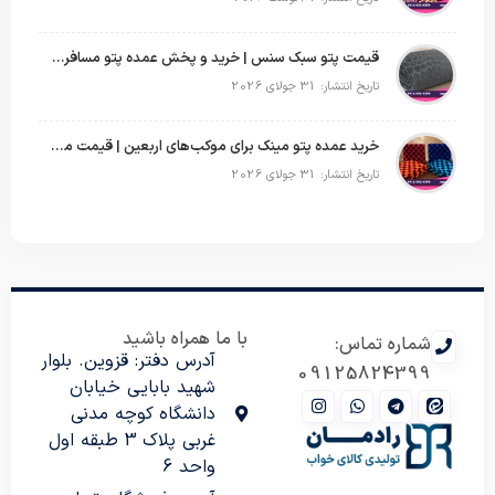
قیمت پتو سبک سنس | خرید و پخش عمده پتو مسافرتی Sense
تاریخ انتشار: 31 جولای 2026
خرید عمده پتو مینک برای موکب‌های اربعین | قیمت مناسب و ارسال سریع
تاریخ انتشار: 31 جولای 2026
با ما همراه باشید
شماره تماس:
آدرس دفتر: قزوین. بلوار
09125824399
شهید بابایی خیابان
دانشگاه کوچه مدنی
غربی پلاک 3 طبقه اول
واحد 6