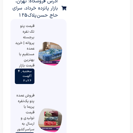
آدرس فروشگاه: تهران،
بازار پانزده خرداد، سرای
حاج حسن پلاک 125
قیمت پتو
تک نفره
برجسته
پروانه | خرید
عمده
مستقیم با
بهترین
قیمت بازار
سه‌شنبه , 4
آگوست
2026
فروش عمده
پتو یک‌نفره
پریما با
قیمت
تولیدی و
ارسال به
سراسر کشور