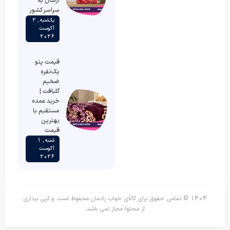
ارسال به
سراسر کشور
یکشنبه , 2
آگوست
2026
قیمت پتو
یک‌نفره
ضخیم
گلبافت |
خرید عمده
مستقیم با
بهترین
قیمت
شنبه , 1
آگوست
2026
1404 © تمامی حقوق برای کالای خواب رادمان محفوظ است. و کپی برداری
از محتوا مجاز نمی باشد.