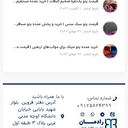
قیمت پتو یک‌نفره ضخیم گلبافت | خرید عمده مستقیم با بهترین قیمت
تاریخ انتشار: 1 آگوست 2026
قیمت پتو سبک سنس | خرید و پخش عمده پتو مسافرتی Sense
تاریخ انتشار: 31 جولای 2026
خرید عمده پتو مینک برای موکب‌های اربعین | قیمت مناسب و ارسال سریع
تاریخ انتشار: 31 جولای 2026
با ما همراه باشید
شماره تماس:
آدرس دفتر: قزوین. بلوار
09125824399
شهید بابایی خیابان
دانشگاه کوچه مدنی
غربی پلاک 3 طبقه اول