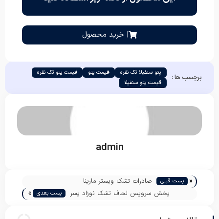
| خرید محصول
پتو سنفیلا تک نفره
قیمت پتو
قیمت پتو تک نفره
برچسب ها :
قیمت پتو سنفیلا
admin
«
صادرات تشک ویستر مارینا
پست قبلی
»
پخش سرویس لحاف تشک نوزاد پسر
پست بعدی