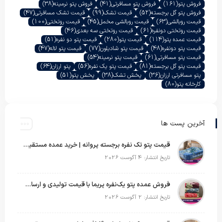
فروش پتو
(161)
فروش پتو مسافرتی
(41)
فروش پتو نرمینه
(38)
فروش پتو گل برجسته
(52)
قیمت تشک
(99)
قیمت تشک مسافرتی
(47)
قیمت روبالشی
(63)
قیمت روبالشی مخمل
(45)
قیمت روتختی
(100)
قیمت روتختی دونفره
(61)
قیمت روتختی سه بعدی
(46)
قیمت عمده پتو
(114)
قیمت پتو
(280)
قیمت پتو دو نفره
(51)
قیمت پتو دونفره
(48)
قیمت پتو شادیلون
(77)
قیمت پتو لاله
(47)
قیمت پتو مسافرتی
(61)
قیمت پتو نرمینه
(54)
قیمت پتو گل برجسته
(81)
قیمت پتو یک نفره
(56)
پتو ارزان
(64)
پتو مسافرتی ارزان
(36)
پخش تشک
(38)
پخش پتو
(51)
کارخانه پتو
(80)
آخرین پست ها
قیمت پتو تک نفره برجسته پروانه | خرید عمده مستقیم با بهترین قیمت بازار
تاریخ انتشار: 4 آگوست 2026
فروش عمده پتو یک‌نفره پریما با قیمت تولیدی و ارسال به سراسر کشور
تاریخ انتشار: 2 آگوست 2026