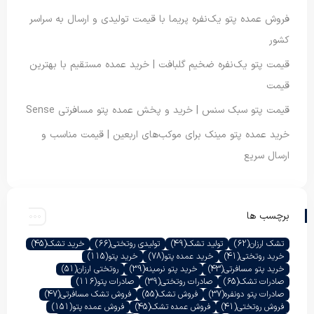
فروش عمده پتو یک‌نفره پریما با قیمت تولیدی و ارسال به سراسر
کشور
قیمت پتو یک‌نفره ضخیم گلبافت | خرید عمده مستقیم با بهترین
قیمت
قیمت پتو سبک سنس | خرید و پخش عمده پتو مسافرتی Sense
خرید عمده پتو مینک برای موکب‌های اربعین | قیمت مناسب و
ارسال سریع
برچسب ها
تشک ارزان
(62)
تولید تشک
(49)
تولیدی روتختی
(66)
خرید تشک
(45)
خرید روتختی
(41)
خرید عمده پتو
(78)
خرید پتو
(115)
خرید پتو مسافرتی
(43)
خرید پتو نرمینه
(39)
روتختی ارزان
(51)
صادرات تشک
(65)
صادرات روتختی
(39)
صادرات پتو
(116)
صادرات پتو دونفره
(37)
فروش تشک
(55)
فروش تشک مسافرتی
(47)
فروش روتختی
(41)
فروش عمده تشک
(45)
فروش عمده پتو
(151)