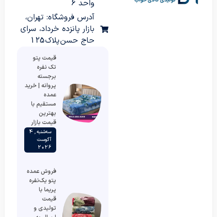
واحد 6
آدرس فروشگاه: تهران،
بازار پانزده خرداد، سرای
حاج حسن پلاک 125
قیمت پتو
تک نفره
برجسته
پروانه | خرید
عمده
مستقیم با
بهترین
قیمت بازار
سه‌شنبه , 4
آگوست
2026
فروش عمده
پتو یک‌نفره
پریما با
قیمت
تولیدی و