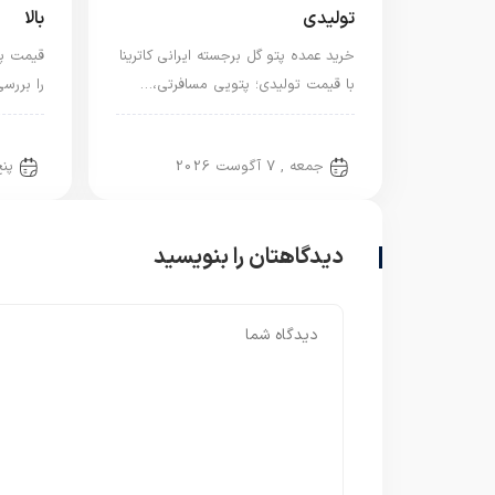
تولیدی
بالا
خرید عمده پتو گل برجسته ایرانی کاترینا
قیمت پت
با قیمت تولیدی؛ پتویی مسافرتی،…
را بررس
پتو ایرانی
پتو ا
جمعه , 7 آگوست 2026
پنج‌ش
دیدگاهتان را بنویسید