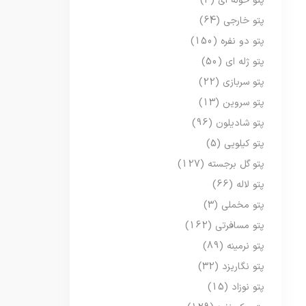
پتو حوله ای
(3)
پتو خارجی
(64)
پتو دو نفره
(150)
پتو ژله ای
(50)
پتو سربازی
(22)
پتو سروین
(13)
پتو شادیلون
(96)
پتو کیلویی
(5)
پتو گل برجسته
(127)
پتو لاله
(66)
پتو مخملی
(3)
پتو مسافرتی
(162)
پتو نرمینه
(89)
پتو نگاریزد
(32)
پتو نوزاد
(15)