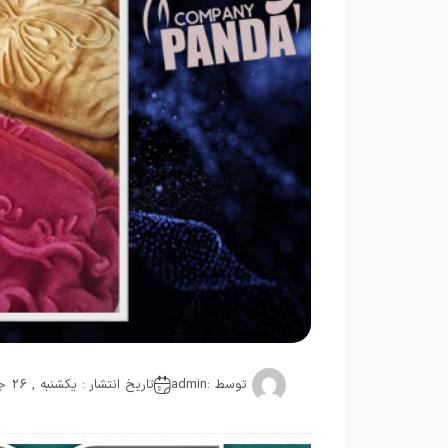
توسط :
admin
تاریخ انتشار : یکشنبه , 26 جولای 2020