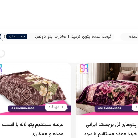
»
عمده
قیمت عمده پتوی نرمینه | صادرات پتو دونفره
پست بعدی
نسیم گلدار
0 دیدگاه
توهای گل برجسته ایرانی
عرضه مستقیم پتو لاله با قیمت
 خرید عمده مستقیم با سود
عمده و همکاری