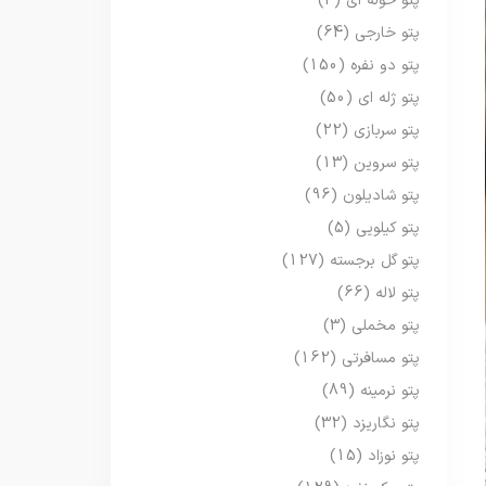
پتو حوله ای
(3)
پتو خارجی
(64)
پتو دو نفره
(150)
پتو ژله ای
(50)
پتو سربازی
(22)
پتو سروین
(13)
پتو شادیلون
(96)
پتو کیلویی
(5)
پتو گل برجسته
(127)
پتو لاله
(66)
پتو مخملی
(3)
پتو مسافرتی
(162)
پتو نرمینه
(89)
پتو نگاریزد
(32)
پتو نوزاد
(15)