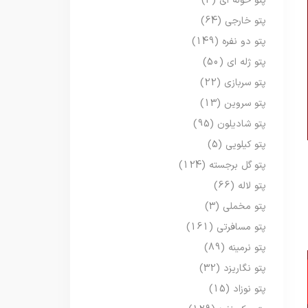
پتو حوله ای
(3)
پتو خارجی
(64)
پتو دو نفره
(149)
پتو ژله ای
(50)
پتو سربازی
(22)
پتو سروین
(13)
پتو شادیلون
(95)
پتو کیلویی
(5)
پتو گل برجسته
(124)
پتو لاله
(66)
پتو مخملی
(3)
پتو مسافرتی
(161)
پتو نرمینه
(89)
پتو نگاریزد
(32)
پتو نوزاد
(15)