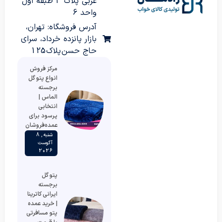
غربی پلاک 3 طبقه اول
واحد 6
آدرس فروشگاه: تهران،
بازار پانزده خرداد، سرای
حاج حسن پلاک 125
مرکز فروش
انواع پتو گل
برجسته
الماس |
انتخابی
پرسود برای
عمده‌فروشان
شنبه , 8
آگوست
2026
پتو گل
برجسته
ایرانی کاترینا
| خرید عمده
پتو مسافرتی