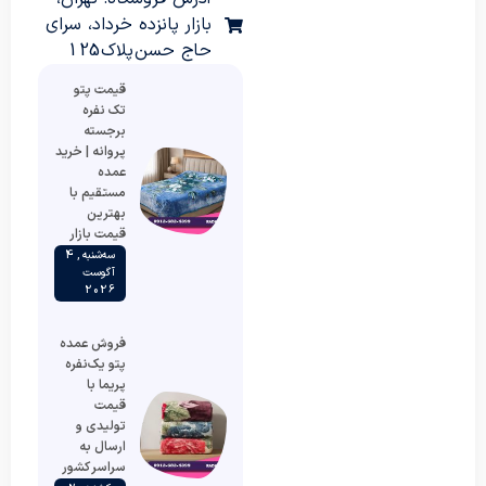
بازار پانزده خرداد، سرای
حاج حسن پلاک 125
قیمت پتو
تک نفره
برجسته
پروانه | خرید
عمده
مستقیم با
بهترین
قیمت بازار
سه‌شنبه , 4
آگوست
2026
فروش عمده
پتو یک‌نفره
پریما با
قیمت
تولیدی و
ارسال به
سراسر کشور