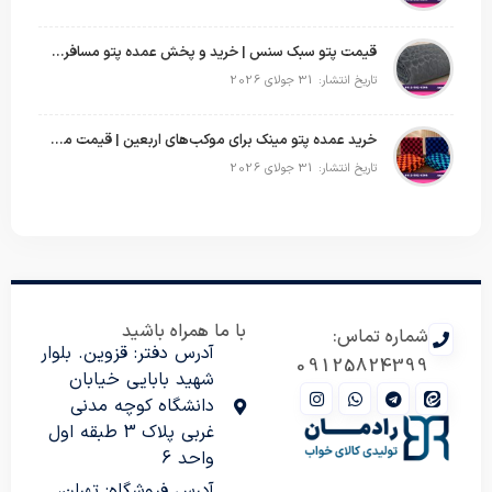
قیمت پتو سبک سنس | خرید و پخش عمده پتو مسافرتی Sense
تاریخ انتشار: 31 جولای 2026
خرید عمده پتو مینک برای موکب‌های اربعین | قیمت مناسب و ارسال سریع
تاریخ انتشار: 31 جولای 2026
با ما همراه باشید
شماره تماس:
آدرس دفتر: قزوین. بلوار
09125824399
شهید بابایی خیابان
دانشگاه کوچه مدنی
غربی پلاک 3 طبقه اول
واحد 6
آدرس فروشگاه: تهران،