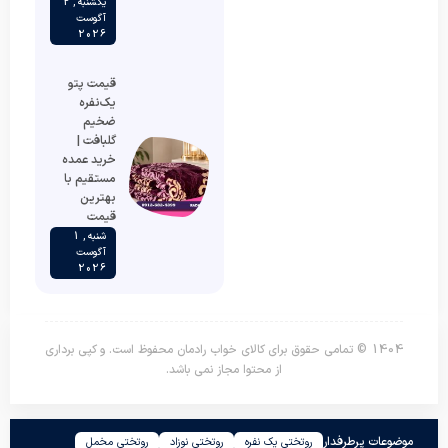
یکشنبه , 2
آگوست
2026
قیمت پتو
یک‌نفره
ضخیم
گلبافت |
خرید عمده
مستقیم با
بهترین
قیمت
شنبه , 1
آگوست
2026
1404 © تمامی حقوق برای کالای خواب رادمان محفوظ است. و کپی برداری
از محتوا مجاز نمی باشد.
موضوعات پرطرفدار
روتختی یک نفره
روتختی نوزاد
روتختی مخمل