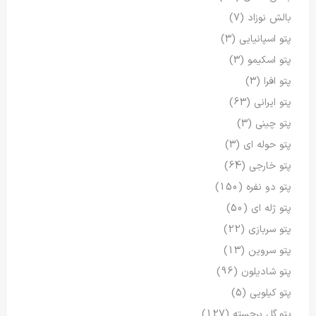
بالش نوزاد
(7)
پتو اسپانیایی
(3)
پتو اسکیمو
(3)
پتو افرا
(3)
پتو ایرانی
(63)
پتو چینی
(3)
پتو حوله ای
(3)
پتو خارجی
(64)
پتو دو نفره
(150)
پتو ژله ای
(50)
پتو سربازی
(22)
پتو سروین
(13)
پتو شادیلون
(96)
پتو کیلویی
(5)
پتو گل برجسته
(127)