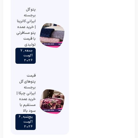
پتو گل
برجسته
ایرانی کاترینا
| خرید عمده
پتو مسافرتی
با قیمت
تولیدی
جمعه , 7
آگوست
2026
قیمت
پتوهای گل
برجسته
ایرانی چیکا |
خرید عمده
مستقیم با
سود بالا
پنج‌شنبه , 6
آگوست
2026