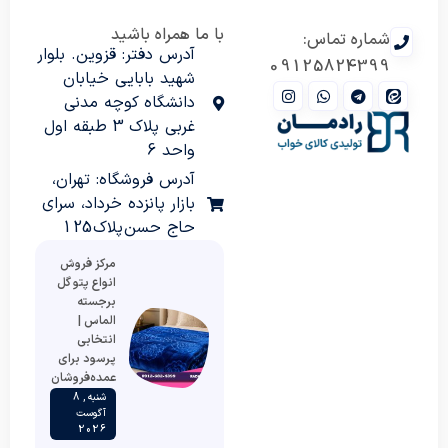
با ما همراه باشید
شماره تماس:
آدرس دفتر: قزوین. بلوار
09125824399
شهید بابایی خیابان
دانشگاه کوچه مدنی
غربی پلاک 3 طبقه اول
واحد 6
آدرس فروشگاه: تهران،
بازار پانزده خرداد، سرای
حاج حسن پلاک 125
مرکز فروش
انواع پتو گل
برجسته
الماس |
انتخابی
پرسود برای
عمده‌فروشان
شنبه , 8
آگوست
2026