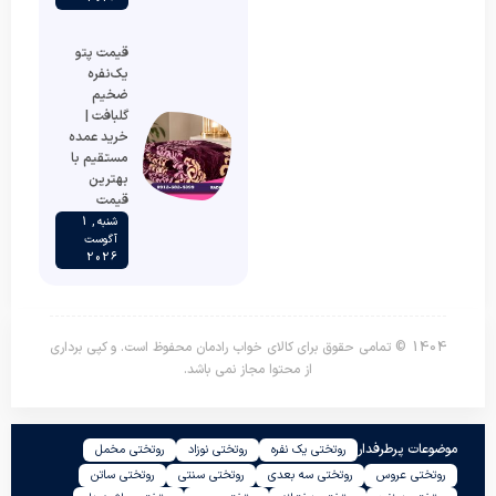
قیمت پتو
یک‌نفره
ضخیم
گلبافت |
خرید عمده
مستقیم با
بهترین
قیمت
شنبه , 1
آگوست
2026
1404 © تمامی حقوق برای کالای خواب رادمان محفوظ است. و کپی برداری
از محتوا مجاز نمی باشد.
موضوعات پرطرفدار
روتختی یک نفره
روتختی نوزاد
روتختی مخمل
روتختی عروس
روتختی سه بعدی
روتختی سنتی
روتختی ساتن