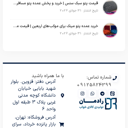
قیمت پتو سبک سنس | خرید و پخش عمده پتو مسافرتی Sense
تاریخ انتشار: 31 جولای 2026
خرید عمده پتو مینک برای موکب‌های اربعین | قیمت مناسب و ارسال سریع
تاریخ انتشار: 31 جولای 2026
با ما همراه باشید
شماره تماس:
آدرس دفتر: قزوین. بلوار
09125824399
شهید بابایی خیابان
دانشگاه کوچه مدنی
غربی پلاک 3 طبقه اول
واحد 6
آدرس فروشگاه: تهران،
بازار پانزده خرداد، سرای