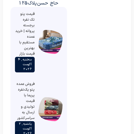
حاج حسن پلاک 125
قیمت پتو
تک نفره
برجسته
پروانه | خرید
عمده
مستقیم با
بهترین
قیمت بازار
سه‌شنبه , 4
آگوست
2026
فروش عمده
پتو یک‌نفره
پریما با
قیمت
تولیدی و
ارسال به
سراسر کشور
یکشنبه , 2
آگوست
2026