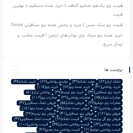
قیمت پتو یک‌نفره ضخیم گلبافت | خرید عمده مستقیم با بهترین
قیمت
قیمت پتو سبک سنس | خرید و پخش عمده پتو مسافرتی Sense
خرید عمده پتو مینک برای موکب‌های اربعین | قیمت مناسب و
ارسال سریع
برچسب ها
تشک ارزان
(62)
تولید تشک
(49)
تولیدی روتختی
(66)
خرید تشک
(45)
خرید روتختی
(41)
خرید عمده پتو
(78)
خرید پتو
(115)
خرید پتو مسافرتی
(43)
خرید پتو نرمینه
(39)
روتختی ارزان
(51)
صادرات تشک
(65)
صادرات روتختی
(39)
صادرات پتو
(116)
صادرات پتو دونفره
(37)
فروش تشک
(55)
فروش تشک مسافرتی
(47)
فروش روتختی
(41)
فروش عمده تشک
(45)
فروش عمده پتو
(151)
فروش پتو
(161)
فروش پتو مسافرتی
(41)
فروش پتو نرمینه
(38)
فروش پتو گل برجسته
(52)
قیمت تشک
(99)
قیمت تشک مسافرتی
(47)
قیمت روبالشی
(63)
قیمت روبالشی مخمل
(45)
قیمت روتختی
(100)
قیمت روتختی دونفره
(61)
قیمت روتختی سه بعدی
(46)