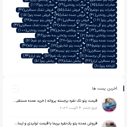
صادرات تشک
(65)
صادرات روتختی
(39)
صادرات پتو
(116)
صادرات پتو دونفره
(37)
فروش تشک
(55)
فروش تشک مسافرتی
(47)
فروش روتختی
(41)
فروش عمده تشک
(45)
فروش عمده پتو
(151)
فروش پتو
(161)
فروش پتو مسافرتی
(41)
فروش پتو نرمینه
(38)
فروش پتو گل برجسته
(52)
قیمت تشک
(99)
قیمت تشک مسافرتی
(47)
قیمت روبالشی
(63)
قیمت روبالشی مخمل
(45)
قیمت روتختی
(100)
قیمت روتختی دونفره
(61)
قیمت روتختی سه بعدی
(46)
قیمت عمده پتو
(114)
قیمت پتو
(280)
قیمت پتو دو نفره
(51)
قیمت پتو دونفره
(48)
قیمت پتو شادیلون
(77)
قیمت پتو لاله
(47)
قیمت پتو مسافرتی
(61)
قیمت پتو نرمینه
(54)
قیمت پتو گل برجسته
(81)
قیمت پتو یک نفره
(56)
پتو ارزان
(64)
پتو مسافرتی ارزان
(36)
پخش تشک
(38)
پخش پتو
(51)
کارخانه پتو
(80)
آخرین پست ها
قیمت پتو تک نفره برجسته پروانه | خرید عمده مستقیم با بهترین قیمت بازار
تاریخ انتشار: 4 آگوست 2026
فروش عمده پتو یک‌نفره پریما با قیمت تولیدی و ارسال به سراسر کشور