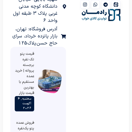
دانشگاه کوچه مدنی
غربی پلاک 3 طبقه اول
واحد 6
آدرس فروشگاه: تهران،
بازار پانزده خرداد، سرای
حاج حسن پلاک 125
قیمت پتو
تک نفره
برجسته
پروانه | خرید
عمده
مستقیم با
بهترین
قیمت بازار
سه‌شنبه , 4
آگوست
2026
فروش عمده
پتو یک‌نفره