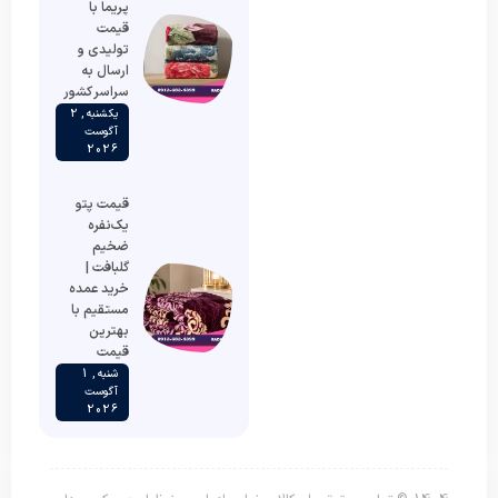
پریما با
قیمت
تولیدی و
ارسال به
سراسر کشور
یکشنبه , 2
آگوست
2026
قیمت پتو
یک‌نفره
ضخیم
گلبافت |
خرید عمده
مستقیم با
بهترین
قیمت
شنبه , 1
آگوست
2026