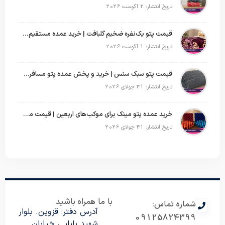
تاریخ انتشار: 2 آگوست 2026
قیمت پتو یک‌نفره ضخیم گلبافت | خرید عمده مستقیم با بهترین قیمت
تاریخ انتشار: 1 آگوست 2026
قیمت پتو سبک سنس | خرید و پخش عمده پتو مسافرتی Sense
تاریخ انتشار: 31 جولای 2026
خرید عمده پتو مینک برای موکب‌های اربعین | قیمت مناسب و ارسال سریع
تاریخ انتشار: 31 جولای 2026
با ما همراه باشید
شماره تماس:
آدرس دفتر: قزوین. بلوار
09125824399
شهید بابایی خیابان