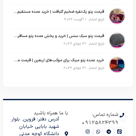
قیمت پتو یک‌نفره ضخیم گلبافت | خرید عمده مستقیم با بهترین قیمت
تاریخ انتشار: 1 آگوست 2026
قیمت پتو سبک سنس | خرید و پخش عمده پتو مسافرتی Sense
تاریخ انتشار: 31 جولای 2026
خرید عمده پتو مینک برای موکب‌های اربعین | قیمت مناسب و ارسال سریع
تاریخ انتشار: 31 جولای 2026
با ما همراه باشید
شماره تماس:
آدرس دفتر: قزوین. بلوار
09125824399
شهید بابایی خیابان
دانشگاه کوچه مدنی