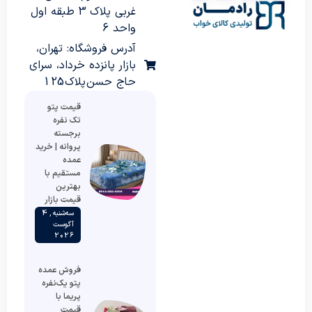
غربی پلاک 3 طبقه اول
واحد 6
آدرس فروشگاه: تهران،
بازار پانزده خرداد، سرای
حاج حسن پلاک 125
قیمت پتو
تک نفره
برجسته
پروانه | خرید
عمده
مستقیم با
بهترین
قیمت بازار
سه‌شنبه , 4
آگوست
2026
فروش عمده
پتو یک‌نفره
پریما با
قیمت