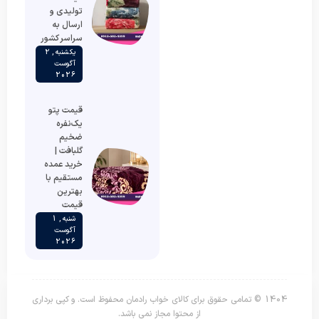
تولیدی و
ارسال به
سراسر کشور
یکشنبه , 2
آگوست
2026
قیمت پتو
یک‌نفره
ضخیم
گلبافت |
خرید عمده
مستقیم با
بهترین
قیمت
شنبه , 1
آگوست
2026
1404 © تمامی حقوق برای کالای خواب رادمان محفوظ است. و کپی برداری
از محتوا مجاز نمی باشد.