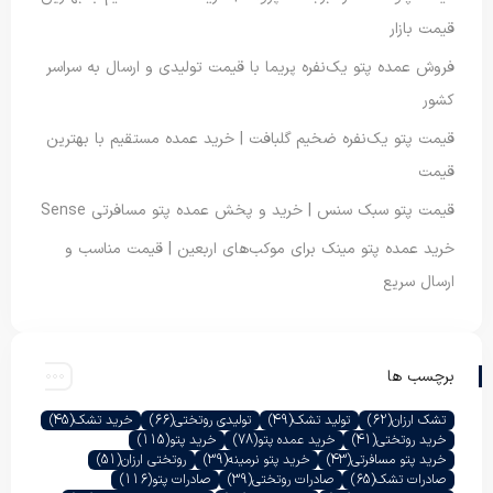
قیمت بازار
فروش عمده پتو یک‌نفره پریما با قیمت تولیدی و ارسال به سراسر
کشور
قیمت پتو یک‌نفره ضخیم گلبافت | خرید عمده مستقیم با بهترین
قیمت
قیمت پتو سبک سنس | خرید و پخش عمده پتو مسافرتی Sense
خرید عمده پتو مینک برای موکب‌های اربعین | قیمت مناسب و
ارسال سریع
برچسب ها
تشک ارزان
(62)
تولید تشک
(49)
تولیدی روتختی
(66)
خرید تشک
(45)
خرید روتختی
(41)
خرید عمده پتو
(78)
خرید پتو
(115)
خرید پتو مسافرتی
(43)
خرید پتو نرمینه
(39)
روتختی ارزان
(51)
صادرات تشک
(65)
صادرات روتختی
(39)
صادرات پتو
(116)