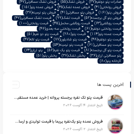
صادرات پتو دونفره
(37)
فروش تشک
(55)
فروش تشک مسافرتی
(47)
فروش روتختی
(41)
فروش عمده تشک
(45)
فروش عمده پتو
(151)
فروش پتو
(161)
فروش پتو مسافرتی
(41)
فروش پتو نرمینه
(38)
فروش پتو گل برجسته
(52)
قیمت تشک
(99)
قیمت تشک مسافرتی
(47)
قیمت روبالشی
(63)
قیمت روبالشی مخمل
(45)
قیمت روتختی
(100)
قیمت روتختی دونفره
(61)
قیمت روتختی سه بعدی
(46)
قیمت عمده پتو
(114)
قیمت پتو
(280)
قیمت پتو دو نفره
(51)
قیمت پتو دونفره
(48)
قیمت پتو شادیلون
(77)
قیمت پتو لاله
(47)
قیمت پتو مسافرتی
(61)
قیمت پتو نرمینه
(54)
قیمت پتو گل برجسته
(81)
قیمت پتو یک نفره
(56)
پتو ارزان
(64)
پتو مسافرتی ارزان
(36)
پخش تشک
(38)
پخش پتو
(51)
کارخانه پتو
(80)
آخرین پست ها
قیمت پتو تک نفره برجسته پروانه | خرید عمده مستقیم با بهترین قیمت بازار
تاریخ انتشار: 4 آگوست 2026
فروش عمده پتو یک‌نفره پریما با قیمت تولیدی و ارسال به سراسر کشور
تاریخ انتشار: 2 آگوست 2026