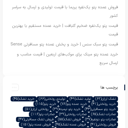
فروش عمده پتو یک‌نفره پریما با قیمت تولیدی و ارسال به سراسر
کشور
قیمت پتو یک‌نفره ضخیم گلبافت | خرید عمده مستقیم با بهترین
قیمت
قیمت پتو سبک سنس | خرید و پخش عمده پتو مسافرتی Sense
خرید عمده پتو مینک برای موکب‌های اربعین | قیمت مناسب و
ارسال سریع
برچسب ها
تشک ارزان
(62)
تولید تشک
(49)
تولیدی روتختی
(66)
خرید تشک
(45)
خرید روتختی
(41)
خرید عمده پتو
(78)
خرید پتو
(115)
خرید پتو مسافرتی
(43)
خرید پتو نرمینه
(39)
روتختی ارزان
(51)
صادرات تشک
(65)
صادرات روتختی
(39)
صادرات پتو
(116)
صادرات پتو دونفره
(37)
فروش تشک
(55)
فروش تشک مسافرتی
(47)
فروش روتختی
(41)
فروش عمده تشک
(45)
فروش عمده پتو
(151)