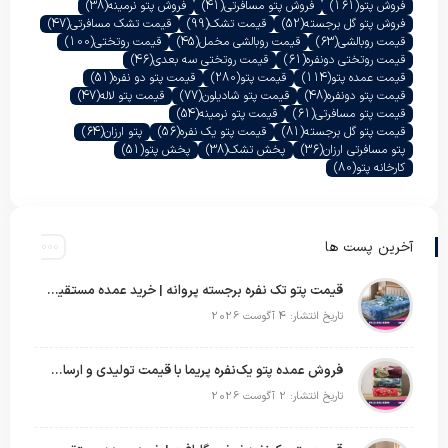
فروش پتو
(161)
فروش پتو مسافرتی
(41)
فروش پتو نرمینه
(38)
فروش پتو گل برجسته
(52)
قیمت تشک
(99)
قیمت تشک مسافرتی
(47)
قیمت روبالشی
(63)
قیمت روبالشی مخمل
(45)
قیمت روتختی
(100)
قیمت روتختی دونفره
(61)
قیمت روتختی سه بعدی
(46)
قیمت عمده پتو
(114)
قیمت پتو
(280)
قیمت پتو دو نفره
(51)
قیمت پتو دونفره
(48)
قیمت پتو شادیلون
(77)
قیمت پتو لاله
(47)
قیمت پتو مسافرتی
(61)
قیمت پتو نرمینه
(54)
قیمت پتو گل برجسته
(81)
قیمت پتو یک نفره
(56)
پتو ارزان
(64)
پتو مسافرتی ارزان
(36)
پخش تشک
(38)
پخش پتو
(51)
کارخانه پتو
(80)
آخرین پست ها
قیمت پتو تک نفره برجسته پروانه | خرید عمده مستقیم با بهترین قیمت بازار
تاریخ انتشار: 4 آگوست 2026
فروش عمده پتو یک‌نفره پریما با قیمت تولیدی و ارسال به سراسر کشور
تاریخ انتشار: 2 آگوست 2026