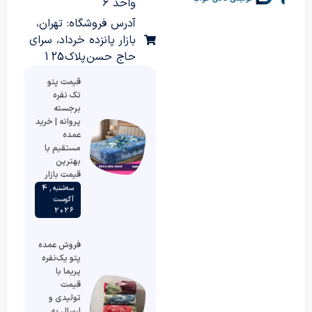
واحد 6
آدرس فروشگاه: تهران،
بازار پانزده خرداد، سرای
حاج حسن پلاک 125
قیمت پتو
تک نفره
برجسته
پروانه | خرید
عمده
مستقیم با
بهترین
قیمت بازار
سه‌شنبه , 4
آگوست
2026
فروش عمده
پتو یک‌نفره
پریما با
قیمت
تولیدی و
ارسال به