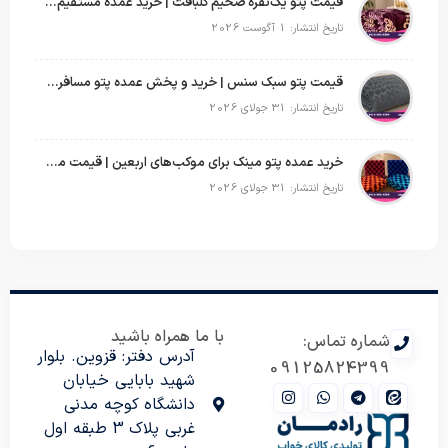
قیمت پتو یک‌نفره ضخیم گلبافت | خرید عمده مستقیم با بهترین قیمت
تاریخ انتشار: 1 آگوست 2026
قیمت پتو سبک سنس | خرید و پخش عمده پتو مسافرتی Sense
تاریخ انتشار: 31 جولای 2026
خرید عمده پتو مینک برای موکب‌های اربعین | قیمت مناسب و ارسال سریع
تاریخ انتشار: 31 جولای 2026
با ما همراه باشید
شماره تماس:
آدرس دفتر: قزوین. بلوار
09125824399
شهید بابایی خیابان
دانشگاه کوچه مدنی
غربی پلاک 3 طبقه اول