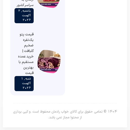
سراسر کشور
یکشنبه , 2
آگوست
2026
قیمت پتو
یک‌نفره
ضخیم
گلبافت |
خرید عمده
مستقیم با
بهترین
قیمت
شنبه , 1
آگوست
2026
1404 © تمامی حقوق برای کالای خواب رادمان محفوظ است. و کپی برداری
از محتوا مجاز نمی باشد.