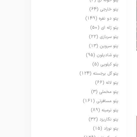
پتو حوله ای
(3)
پتو خارجی
(64)
پتو دو نفره
(149)
پتو ژله ای
(50)
پتو سربازی
(22)
پتو سروین
(13)
پتو شادیلون
(95)
پتو کیلویی
(5)
پتو گل برجسته
(124)
پتو لاله
(66)
پتو مخملی
(3)
پتو مسافرتی
(161)
پتو نرمینه
(89)
پتو نگاریزد
(32)
پتو نوزاد
(15)